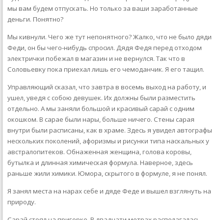
мы вам будем отпускать. Но только за ваши заработанные
деньги. Понятно?
Мы кивнули. Чего же тут непонятного? Жалко, что не было дяди
Феди, он бы чего-нибудь спросил. Дядя Федя перед отходом
электрички побежал в магазин и не вернулся. Так что в
Соловьевку пока приехал лишь его чемоданчик. Я его тащил.
Управляющий сказал, что завтра в восемь выход на работу, и
ушел, уведя с собою девушек. Их должны были разместить
отдельно. А мы заняли большой и красивый сарай с одним
окошком. В сарае были нары, больше ничего. Стены сарая
внутри были расписаны, как в храме. Здесь я увидел автографы
нескольких поколений, афоризмы и рисунки типа наскальных у
австралопитеков. Обнаженная женщина, голова коровы,
бутылка и длинная химическая формула. Наверное, здесь
раньше жили химики. Юмора, скрытого в формуле, я не понял.
Я занял места на нарах себе и дяде Феде и вышел взглянуть на
природу.
Сарай стоял на пригорке. В двадцати метрах располагалась