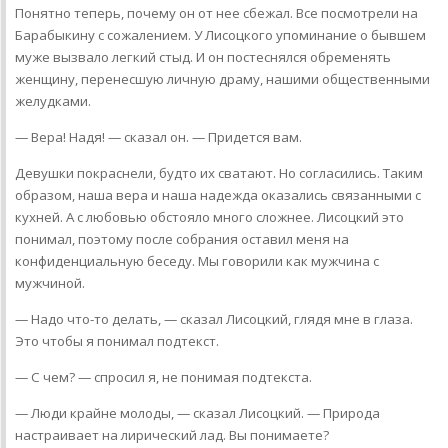
Понятно теперь, почему он от нее сбежал. Все посмотрели на
Барабыкину с сожалением. У Лисоцкого упоминание о бывшем
муже вызвало легкий стыд. И он постеснялся обременять
женщину, перенесшую личную драму, нашими общественными
желудками.
— Вера! Надя! — сказал он. — Придется вам.
Девушки покраснели, будто их сватают. Но согласились. Таким
образом, наша вера и наша надежда оказались связанными с
кухней. А с любовью обстояло много сложнее. Лисоцкий это
понимал, поэтому после собрания оставил меня на
конфиденциальную беседу. Мы говорили как мужчина с
мужчиной.
— Надо что-то делать, — сказал Лисоцкий, глядя мне в глаза.
Это чтобы я понимал подтекст.
— С чем? — спросил я, не понимая подтекста.
— Люди крайне молоды, — сказал Лисоцкий. — Природа
настраивает на лирический лад. Вы понимаете?