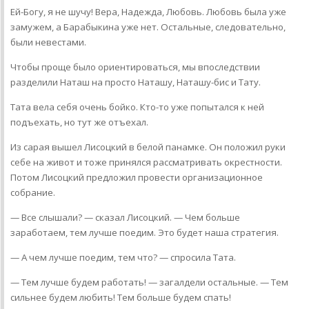
Ей-Богу, я не шучу! Вера, Надежда, Любовь. Любовь была уже
замужем, а Барабыкина уже нет. Остальные, следовательно,
были невестами.
Чтобы проще было ориентироваться, мы впоследствии
разделили Наташ на просто Наташу, Наташу-бис и Тату.
Тата вела себя очень бойко. Кто-то уже попытался к ней
подъехать, но тут же отъехал.
Из сарая вышел Лисоцкий в белой панамке. Он положил руки
себе на живот и тоже принялся рассматривать окрестности.
Потом Лисоцкий предложил провести организационное
собрание.
— Все слышали? — сказал Лисоцкий. — Чем больше
заработаем, тем лучше поедим. Это будет наша стратегия.
— А чем лучше поедим, тем что? — спросила Тата.
— Тем лучше будем работать! — загалдели остальные. — Тем
сильнее будем любить! Тем больше будем спать!