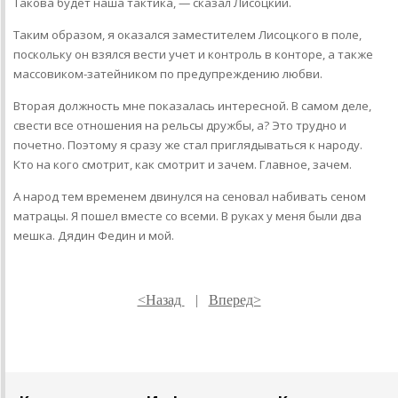
Такова будет наша тактика, — сказал Лисоцкий.
Таким образом, я оказался заместителем Лисоцкого в поле,
поскольку он взялся вести учет и контроль в конторе, а также
массовиком-затейником по предупреждению любви.
Вторая должность мне показалась интересной. В самом деле,
свести все отношения на рельсы дружбы, а? Это трудно и
почетно. Поэтому я сразу же стал приглядываться к народу.
Кто на кого смотрит, как смотрит и зачем. Главное, зачем.
А народ тем временем двинулся на сеновал набивать сеном
матрацы. Я пошел вместе со всеми. В руках у меня были два
мешка. Дядин Федин и мой.
<Назад
|
Вперед>