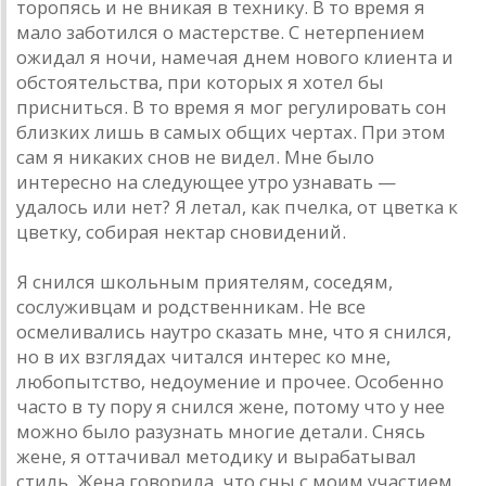
торопясь и не вникая в технику. В то время я
мало заботился о мастерстве. С нетерпением
ожидал я ночи, намечая днем нового клиента и
обстоятельства, при которых я хотел бы
присниться. В то время я мог регулировать сон
близких лишь в самых общих чертах. При этом
сам я никаких снов не видел. Мне было
интересно на следующее утро узнавать —
удалось или нет? Я летал, как пчелка, от цветка к
цветку, собирая нектар сновидений.
Я снился школьным приятелям, соседям,
сослуживцам и родственникам. Не все
осмеливались наутро сказать мне, что я снился,
но в их взглядах читался интерес ко мне,
любопытство, недоумение и прочее. Особенно
часто в ту пору я снился жене, потому что у нее
можно было разузнать многие детали. Снясь
жене, я оттачивал методику и вырабатывал
стиль. Жена говорила, что сны с моим участием