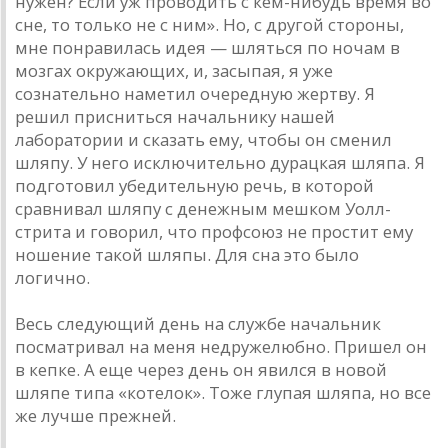
нужен? Если уж проводить с кем-нибудь время во
сне, то только не с ним». Но, с другой стороны,
мне понравилась идея — шляться по ночам в
мозгах окружающих, и, засыпая, я уже
сознательно наметил очередную жертву. Я
решил присниться начальнику нашей
лаборатории и сказать ему, чтобы он сменил
шляпу. У него исключительно дурацкая шляпа. Я
подготовил убедительную речь, в которой
сравнивал шляпу с денежным мешком Уолл-
стрита и говорил, что профсоюз не простит ему
ношение такой шляпы. Для сна это было
логично.
Весь следующий день на службе начальник
посматривал на меня недружелюбно. Пришел он
в кепке. А еще через день он явился в новой
шляпе типа «котелок». Тоже глупая шляпа, но все
же лучше прежней.