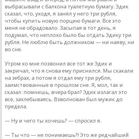
выбрасывали с балкона туалетную бумагу. Эдик
сказал, что, уходя, я занял у него три рубля,
чтобы купить новую порцию бумаги. Все это
меня не обрадовало. Засыпая в тот день, я
подумал, что неплохо было бы отдать Эдику три
рубля. Не люблю быть должником — ни наяву, ни
во сне.
Утром ко мне позвонил все тот же Эдик и
закричал, что я снова ему приснился. Мы скакали
на зебрах, а потом я отдал ему три рубля,
заимствованные в прошлом сне. Я, мол, так и
сказал: помнишь, вчера брал? Эдик излагал это
все, захлебываясь. Взволнован был мужик до
предела.
— Ну и чего ты хочешь? — спросил я.
— Ты что — не понимаешь?! Это же редчайший