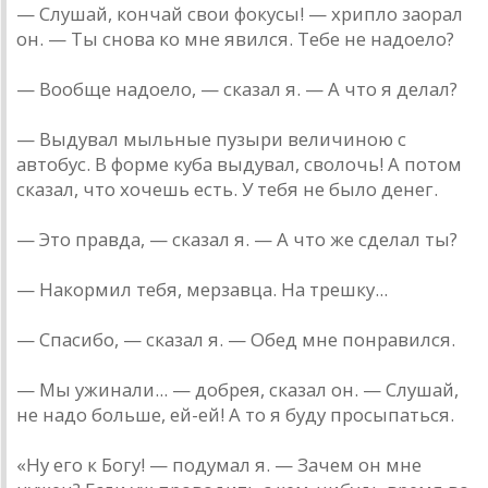
— Слушай, кончай свои фокусы! — хрипло заорал
он. — Ты снова ко мне явился. Тебе не надоело?
— Вообще надоело, — сказал я. — А что я делал?
— Выдувал мыльные пузыри величиною с
автобус. В форме куба выдувал, сволочь! А потом
сказал, что хочешь есть. У тебя не было денег.
— Это правда, — сказал я. — А что же сделал ты?
— Накормил тебя, мерзавца. На трешку...
— Спасибо, — сказал я. — Обед мне понравился.
— Мы ужинали... — добрея, сказал он. — Слушай,
не надо больше, ей-ей! А то я буду просыпаться.
«Ну его к Богу! — подумал я. — Зачем он мне