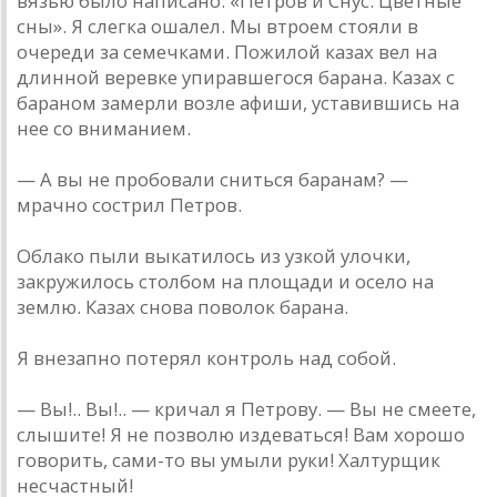
вязью было написано: «Петров и Снус. Цветные
сны». Я слегка ошалел. Мы втроем стояли в
очереди за семечками. Пожилой казах вел на
длинной веревке упиравшегося барана. Казах с
бараном замерли возле афиши, уставившись на
нее со вниманием.
— А вы не пробовали сниться баранам? —
мрачно сострил Петров.
Облако пыли выкатилось из узкой улочки,
закружилось столбом на площади и осело на
землю. Казах снова поволок барана.
Я внезапно потерял контроль над собой.
— Вы!.. Вы!.. — кричал я Петрову. — Вы не смеете,
слышите! Я не позволю издеваться! Вам хорошо
говорить, сами-то вы умыли руки! Халтурщик
несчастный!