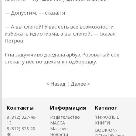
— Допустим, — сказал я.
— А вы слепой! У вас есть все возможности
избежать идиотизма, а вы слепой, — сказал
Петров.
Яна задумчиво доедала арбуз. Розоватый сок
стекал у нее по щекам к подбородку.
<
Назад
|
Далее
>
Контакты
Информация
Каталог
8 (812) 327-46-
Издательство
ТИРАЖНЫЕ
13,
MACCA
КНИГИ
8 (812) 328-20-
Магазин
BOOK-ON-
40,
Новости
DEMAND (под