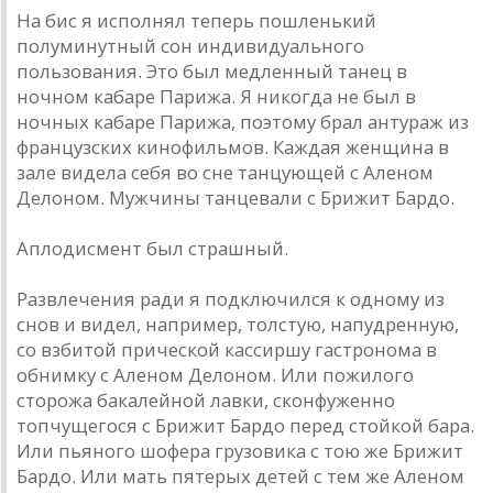
На бис я исполнял теперь пошленький
полуминутный сон индивидуального
пользования. Это был медленный танец в
ночном кабаре Парижа. Я никогда не был в
ночных кабаре Парижа, поэтому брал антураж из
французских кинофильмов. Каждая женщина в
зале видела себя во сне танцующей с Аленом
Делоном. Мужчины танцевали с Брижит Бардо.
Аплодисмент был страшный.
Развлечения ради я подключился к одному из
снов и видел, например, толстую, напудренную,
со взбитой прической кассиршу гастронома в
обнимку с Аленом Делоном. Или пожилого
сторожа бакалейной лавки, сконфуженно
топчущегося с Брижит Бардо перед стойкой бара.
Или пьяного шофера грузовика с тою же Брижит
Бардо. Или мать пятерых детей с тем же Аленом