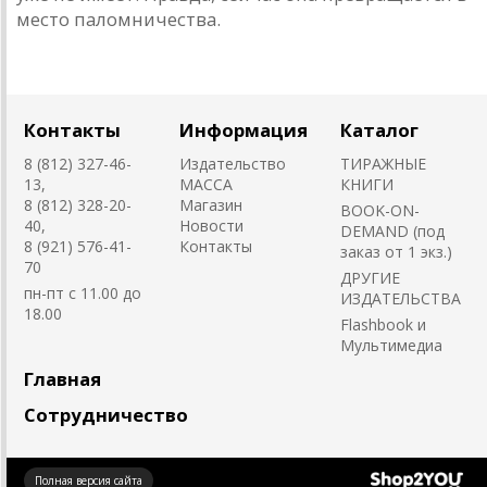
место пaломничествa.
Контакты
Информация
Каталог
8 (812) 327-46-
Издательство
ТИРАЖНЫЕ
13,
MACCA
КНИГИ
8 (812) 328-20-
Магазин
BOOK-ON-
40,
Новости
DEMAND (под
8 (921) 576-41-
Контакты
заказ от 1 экз.)
70
ДРУГИЕ
пн-пт с 11.00 до
ИЗДАТЕЛЬСТВА
18.00
Flashbook и
Мультимедиа
Главная
Сотрудничество
Создано
Полная версия сайта
на платформе