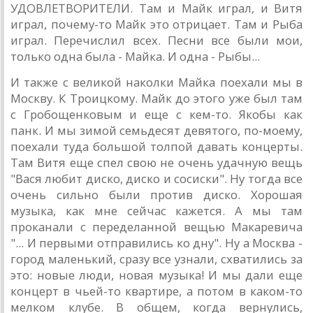
УДОВЛЕТВОРИТЕЛИ. Там и Майк играл, и Витя
играл, почему-то Майк это отрицает. Там и Рыба
играл. Перечислил всех. Песни все были мои,
только одна была - Майка. И одна - Рыбы...
И также с великой наколки Майка поехали мы в
Москву. К Троицкому. Майк до этого уже был там
с Гробощенковым и еще с кем-то. Якобы как
панк. И мы зимой семьдесят девятого, по-моему,
поехали туда большой толпой давать концерты.
Там Витя еще спел свою не очень удачную вещь
"Вася любит диско, диско и сосиски". Ну тогда все
очень сильно были против диско. Хорошая
музыка, как мне сейчас кажется. А мы там
проканали с переделанной вещью Макаревича
"... И первыми отправились ко дну". Ну а Москва -
город маленький, сразу все узнали, схватились за
это: новые люди, новая музыка! И мы дали еще
концерт в чьей-то квартире, а потом в каком-то
мелком клубе. В общем, когда вернулись,