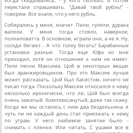
когда скидывались, - у кого сколько, а потом
перестали спрашивать. "Давай твой рубль!" -
говорим. Все знали, что у него рубль.
Собирались у меня, значит. Пили, гуляли, дурака
валяли. У меня тогда стояло, наверное,
полкиловатта. В основном, играли они, а не я. Ну,
соседи бегают... А что толку бегать? Барабанные
установки разные. Тогда еще Юфа ко мне
приходил, хотя он отношения к ним не имеет.
Пели песни Максима, Цой в некоторых вещах
был аранжировщиком. Про это Максим лучше
может рассказать. Цой был басистом, ничего не
писал тогда. Поскольку Максим относился к нему
несколько иронически, что ли, Цой был всегда
очень зажатый. Комплексанутый, даже так скажу.
Когда же мы остались с ним два бездельника, я
чуть ли не каждый день стал приезжать к нему
по утрам. У него любимое занятие было -
снимать с пленки. Или читать. С ушами все в