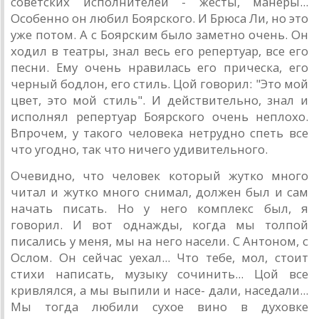
советских исполнителей - жесты, манеры...
Особенно он любил Боярского. И Брюса Ли, но это
уже потом. А с Боярским было заметно очень. Он
ходил в театры, знал весь его репертуар, все его
песни. Ему очень нравилась его прическа, его
черный бодлон, его стиль. Цой говорил: "Это мой
цвет, это мой стиль". И действительно, знал и
исполнял репертуар Боярского очень неплохо.
Впрочем, у такого человека нетрудно спеть все
что угодно, так что ничего удивительного.
Очевидно, что человек который жутко много
читал и жутко много снимал, должен был и сам
начать писать. Но у него комплекс был, я
говорил. И вот однажды, когда мы толпой
писались у меня, мы на него насели. С Антоном, с
Ослом. Он сейчас уехал... Что тебе, мол, стоит
стихи написать, музыку сочинить... Цой все
кривлялся, а мы выпили и насе- дали, наседали...
Мы тогда любили сухое вино в духовке