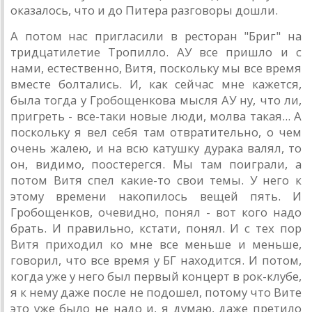
оказалось, что и до Питера разговоры дошли.
А потом нас пригласили в ресторан "Бриг" на
тридцатилетие Тропилло. АУ все пришло и с
нами, естественно, Витя, поскольку мы все время
вместе болтались. И, как сейчас мне кажется,
была тогда у Гробощенкова мысля АУ ну, что ли,
пригреть - все-таки новые люди, молва такая... А
поскольку я вел себя там отвратительно, о чем
очень жалею, и на всю катушку дурака валял, то
он, видимо, поостерегся. Мы там поиграли, а
потом Витя спел какие-то свои темы. У него к
этому времени накопилось вещей пять. И
Гробощенков, очевидно, понял - вот кого надо
брать. И правильно, кстати, понял. И с тех пор
Витя приходил ко мне все меньше и меньше,
говорил, что все время у БГ находится. И потом,
когда уже у него был первый концерт в рок-клубе,
я к нему даже после не подошел, потому что Вите
это уже было не надо и, я думаю, даже претило