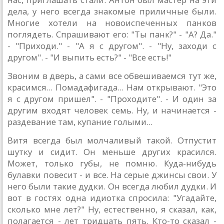
дела, у него всегда знакомые приличные были.
Многие хотели на новоиспеченных панков
поглядеть. Спрашивают его: "Ты панк?" - "А? Да."
- "Приходи." - "А я с другом". - "Ну, заходи с
другом". - "И выпить есть?" - "Все есть!"
Звоним в дверь, а сами все обвешиваемся тут же,
красимся... Помадафигада... Нам открывают. "Это
я с другом пришел". - "Проходите". - И один за
другим входят человек семь. Ну, и начинается -
раздевание там, купание голыми...
Витя всегда был молчаливый такой. Отпустит
шутку и сидит. Он меньше других красился.
Может, только губы, не помню. Куда-нибудь
булавки повесит - и все. На серые джинсы свои. У
него были такие дудки. Он всегда любил дудки. И
вот в гостях одна идиотка спросила: "Угадайте,
сколько мне лет?" Ну, естественно, я сказал, как,
полагается - лет тридцать пять. Кто-то сказал -