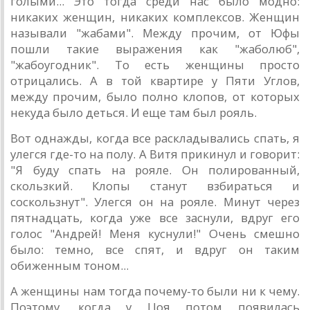
голыми... Это тогда среди нас было модно:
никаких женщин, никаких комплексов. Женщин
называли "жабами". Между прочим, от Юфы
пошли такие выражения как "жаболюб",
"жабоугодник". То есть женщины просто
отрицались. А в той квартире у Пяти Углов,
между прочим, было полно клопов, от которых
некуда было деться. И еще там был рояль.
Вот однажды, когда все раскладывались спать, я
улегся где-то на полу. А Витя прикинул и говорит:
"Я буду спать на рояле. Он полированный,
скользкий. Клопы станут взбираться и
соскользнут". Улегся он на рояле. Минут через
пятнадцать, когда уже все заснули, вдруг его
голос "Андрей! Меня куснули!" Очень смешно
было: темно, все спят, и вдруг он таким
обиженным тоном...
А женщины нам тогда почему-то были ни к чему.
Поэтому, когда у Цоя потом появилась