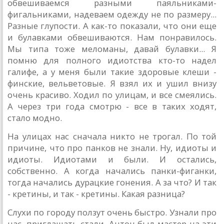
обвешиваемся разными паяльниками-
фигальниками, надеваем одежду не по размеру...
Разные глупости. А как-то показали, что они еще
и булавками обвешиваются. Нам понравилось.
Мы типа тоже меломаны, давай булавки... Я
помню для полного идиотства кто-то надел
галифе, а у меня были такие здоровые клеши -
финские, вельветовые. Я взял их и ушил внизу
очень красиво. Ходил по улицам, и все смеялись.
А через три года смотрю - все в таких ходят,
стало модно.
На улицах нас сначала никто не трогал. По той
причине, что про панков не знали. Ну, идиоты и
идиоты. Идиотами и были. И остались,
собственно. А когда начались панки-фиганки,
тогда начались дурацкие гонения. А за что? И так
- кретины, и так - кретины. Какая разница?
Слухи по городу ползут очень быстро. Узнали про
нас, приглашать стали. Антон был мастер на эти