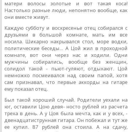
матери волосы золотые и вот такая коса!
Настолько разные люди, непонятно вообще, как
они вместе живут.
Каждую субботу и воскресенье отец собирался с
друзьями в большой комнате, мать им все
носила. Шикарно накрывался стол, море водки,
политические беседы... А Цой жил в проходной
комнате, вот они через нас и ходили. Одни
мужчины собирались, вообще без женщин,
солидол такой - пьют-гуляют, отдыхают. Цой
немножко посмеивался над своим папой, хотя
сам признавал, что первые аккорды на гитаре
ему показал отец.
Был такой хороший случай. Родители уехали на
юг, оставили Цою девя- носто рублей из расчета
треха в день. А у Цоя была мечта, как и у всех, -
двенадцатиструнная гитара. Он побежал и тут же
ее купил. 87 рублей она стоила. А на сдачу,