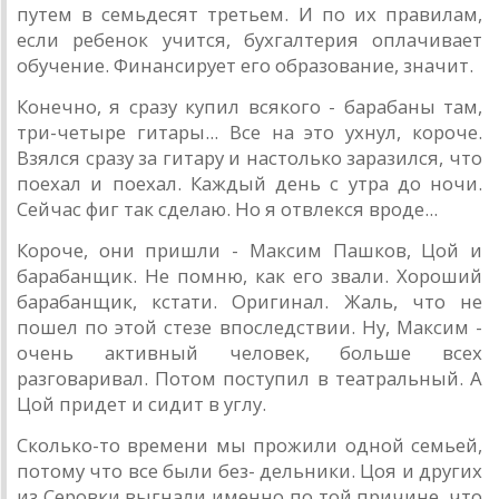
путем в семьдесят третьем. И по их правилам,
если ребенок учится, бухгалтерия оплачивает
обучение. Финансирует его образование, значит.
Конечно, я сразу купил всякого - барабаны там,
три-четыре гитары... Все на это ухнул, короче.
Взялся сразу за гитару и настолько заразился, что
поехал и поехал. Каждый день с утра до ночи.
Сейчас фиг так сделаю. Но я отвлекся вроде...
Короче, они пришли - Максим Пашков, Цой и
барабанщик. Не помню, как его звали. Хороший
барабанщик, кстати. Оригинал. Жаль, что не
пошел по этой стезе впоследствии. Ну, Максим -
очень активный человек, больше всех
разговаривал. Потом поступил в театральный. А
Цой придет и сидит в углу.
Сколько-то времени мы прожили одной семьей,
потому что все были без- дельники. Цоя и других
из Серовки выгнали именно по той причине, что