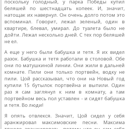
поскольку голодный, у парка Победы купил
беляшей по шестнадцать копеек. И, значит,
натощак их навернул. Он очень долго потом это
вспоминал. Говорит, лежал зеленый, один в
квартире, блевал, умирал. До туалета было не
дойти. Лежал несколько дней. С тех пор беляшей
не ел.
А еще у него были бабушка и тетя. Я их видел
разок. Бабушка и тетя работали в столовой. Обе
они по матушкиной линии. Они жили в дальней
комнате. Пили они только портвейн, водку не
пили. Цой рассказывал, что они на Новый год
купили 15 бутылок портвейна и выпили. Один
раз я сам заглянул к ним в комнату, а там
портвейном весь пол уставлен - и сидят бабушка
и тетя. Во люди!
Я опять отвлекся. Значит, Цой сидел у себя
аранжировал максимовские песни. Максима
тяжело аранжировать, потому что он сам себя