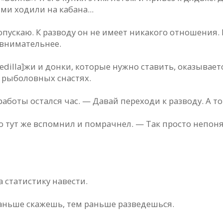
ми ходили на кабана...
 опускаю. К разводу он не имеет никакого отношения.
 внимательнее.
dilla]жи и донки, которые нужно ставить, оказывается
х рыболовных снастях.
работы остался час. — Давай переходи к разводу. А то
о тут же вспомнил и помрачнел. — Так просто непон
 статистику навести.
раньше скажешь, тем раньше разведешься.