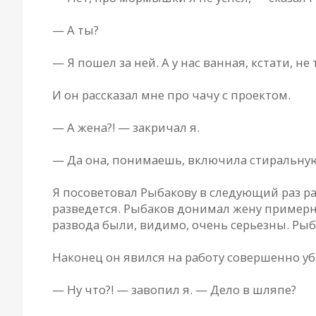
— А ты?
— Я пошел за ней. А у нас ванная, кстати, не 
И он рассказал мне про чачу с проектом.
— А жена?! — закричал я.
— Да она, понимаешь, включила стиральную
Я посоветовал Рыбакову в следующий раз рас
разведется. Рыбаков донимал жену примерн
развода были, видимо, очень серьезны. Рыб
Наконец он явился на работу совершенно у
— Ну что?! — завопил я. — Дело в шляпе?