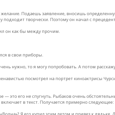
ы желание. Подаешь заявление, вносишь определенну
му подходит творчески. Поэтому он начал с прецедент
ил он как бы между прочим.
лся в свои приборы.
очень нужно, то я могу попробовать. А потом расскажу
 ненавистью посмотрел на портрет киноактрисы Чурс
ое — это его не спугнуть. Рыбаков очень обстоятель
включает в текст. Получается примерно следующее:
олна»? Я его купил этим летом и привез к дядьке. Дя