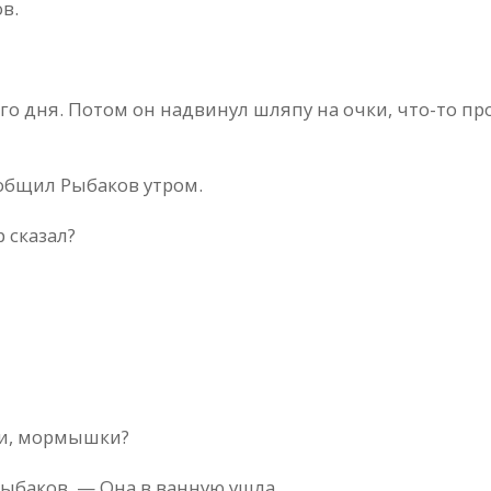
в.
го дня. Потом он надвинул шляпу на очки, что-то пр
ообщил Рыбаков утром.
 сказал?
ки, мормышки?
Рыбаков. — Она в ванную ушла.