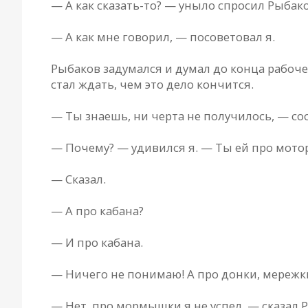
— А как сказать-то? — уныло спросил Рыбако
— А как мне говорил, — посоветовал я.
Рыбаков задумался и думал до конца рабоче
стал ждать, чем это дело кончится.
— Ты знаешь, ни черта не получилось, — с
— Почему? — удивился я. — Ты ей про мотор
— Сказал.
— А про кабана?
— И про кабана.
— Ничего не понимаю! А про донки, мереж
— Нет, про мормышки я не успел, — сказал 