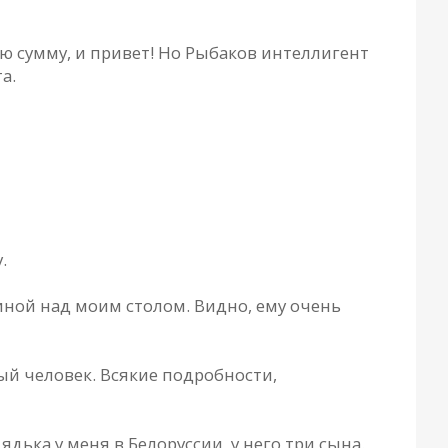
ю сумму, и привет! Но Рыбаков интеллигент
а.
.
иной над моим столом. Видно, ему очень
ный человек. Всякие подробности,
дька у меня в Белоруссии, у него три сына.