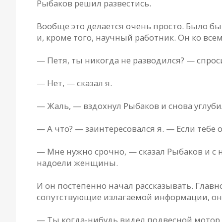
Рыбаков решил развестись.
Вообще это делается очень просто. Было б
и, кроме того, научный работник. Он ко все
— Петя, ты никогда не разводился? — спрос
— Нет, — сказал я.
— Жаль, — вздохнул Рыбаков и снова углуби
— А что? — заинтересовался я. — Если тебе 
— Мне нужно срочно, — сказал Рыбаков и с
надоели женщины.
И он постепенно начал рассказывать. Главн
сопутствующие излагаемой информации, он 
— Ты когда-нибудь видел подвесной мотор «В