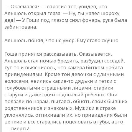
— Оклемался? — спросил тот, увидев, что
Альшоль открыл глаза. — Ну, ты навел шороху,
дед! — У Гоши под глазом сиял фонарь, рука была
забинтована.
Альшоль понял, что не умер. Ему стало скучно.
Гоша принялся рассказывать. Оказывается,
Альшоль стал ночью бредить, разбудил соседей,
тут-то и выяснилось, что камера битком набита
привидениями. Кроме той девочки с длинными
волосами, явились какие-то дядьки и тетки с
голубоватыми страшными лицами, старики,
старухи и даже один годовалый ребенок. Они
ползали по нарам, пытаясь обнять своих бывших
родственников и знакомых. Мужики в страхе
уклонялись, отпихивали их, но привидения были
цепкие и все старались поцеловать в губы, а это
— смерть!