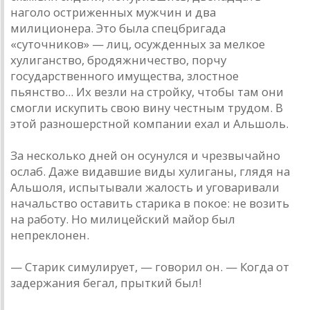
наголо остриженных мужчин и два
милиционера. Это была спецбригада
«суточников» — лиц, осужденных за мелкое
хулиганство, бродяжничество, порчу
государственного имущества, злостное
пьянство... Их везли на стройку, чтобы там они
смогли искупить свою вину честным трудом. В
этой разношерстной компании ехал и Альшоль.
За несколько дней он осунулся и чрезвычайно
ослаб. Даже видавшие виды хулиганы, глядя на
Альшоля, испытывали жалость и уговаривали
начальство оставить старика в покое: не возить
на работу. Но милицейский майор был
непреклонен.
— Старик симулирует, — говорил он. — Когда от
задержания бегал, прыткий был!