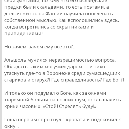
свои фантазии, потому что его исландские
предки были скальдами, то есть поэтами, а
долгая жизнь на Фассии научила повелевать
собственной мыслью. Как всполошились здесь,
когда встретились со скрытниками и
привидениями!
Но зачем, зачем ему все это?..
Альшоль мучился неразрешимостью вопроса.
Обладать таким могучим даром — и тихо
угаснуть где-то в Воронеже среди сумасшедших
стариков и старух?! Где справедливость? Где Бог?!
И только он подумал о Боге, как за окнами
тюремной больницы возник шум, послышались
крики часовых: «Стой! Стрелять буду!».
Гоша первым спрыгнул с кровати и подскочил к
окну...