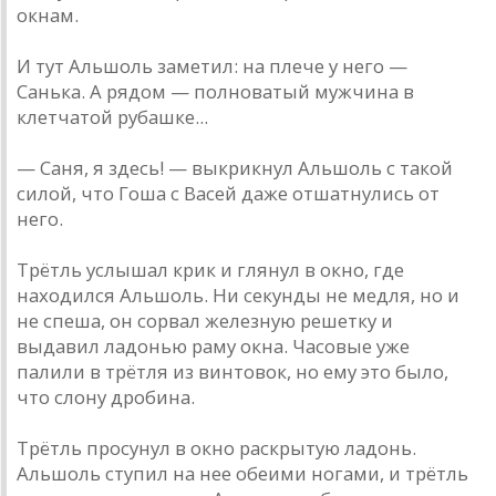
окнам.
И тут Альшоль заметил: на плече у него —
Санька. А рядом — полноватый мужчина в
клетчатой рубашке...
— Саня, я здесь! — выкрикнул Альшоль с такой
силой, что Гоша с Васей даже отшатнулись от
него.
Трётль услышал крик и глянул в окно, где
находился Альшоль. Ни секунды не медля, но и
не спеша, он сорвал железную решетку и
выдавил ладонью раму окна. Часовые уже
палили в трётля из винтовок, но ему это было,
что слону дробина.
Трётль просунул в окно раскрытую ладонь.
Альшоль ступил на нее обеими ногами, и трётль