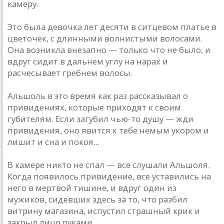
камеру.
Это была девочка лет десяти в ситцевом платье в
цветочек, с длинными волнистыми волосами.
Она возникла внезапно — только что не было, и
вдруг сидит в дальнем углу на нарах и
расчесывает гребнем волосы.
Альшоль в это время как раз рассказывал о
привидениях, которые приходят к своим
губителям. Если загубил чью-то душу — жди
привидения, оно явится к тебе немым укором и
лишит и сна и покоя...
В камере никто не спал — все слушали Альшоля.
Когда появилось привидение, все уставились на
него в мертвой тишине, и вдруг один из
мужиков, сидевших здесь за то, что разбил
витрину магазина, испустил страшный крик и
закрыл лицо руками.