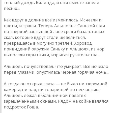
теплый дождь Билинда, и они вместе запели
песню...
Как вдруг в долине все изменилось. Исчезли и
цветы, и травы. Теперь Альшоль с Санькой шли
по твердой застывшей лаве среди базальтовых
скал, которые вдруг стали шевелиться,
превращаясь в могучих трётлей. Хоровод
привидений окружил Саньку и Альшоля, из нор
выползли скрытники, изрыгая ругательства...
Альшоль почувствовал, что умирает. Все исчезло
перед глазами, опустилась черная горячая ночь...
А когда он открыл глаза — не было ни тюремной
камеры, ни нар, ни товарищей по несчастью.
Альшоль лежал в больничной палате с
зарешеченными окнами. Рядом на койке валялся
подросток Гоша.