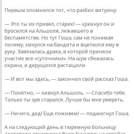
Первым опомнился тот, что разбил витрину.
— Это ты их привел, старик! — крикнул он и
бросился на Альшоля, лежавшего в
беспамятстве. Но тут Гоша, сам не понимая
почему, кинулся на бандита и вцепился ему в
руку. Завязалась драка, в которой приняли
участие все «суточники». На шум сбежалась
охрана, и дерущихся растащили.
— И вот мы здесь, — закончил свой рассказ Гоша.
— Понятно, — кивнул Альшоль. — Спасибо тебе.
Только ты зря старался. Лучше бы мне умереть.
— Ничего, дед! Еще поживем! — подмигнул Гоша.
А на следующий день в тюремную больницу
доставили алкоголика Васю Бушуева: на стройке,