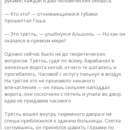
руками, каждая в два человеческих обхвата.
— Кто это? — отнимающимися губами
прошептал Гоша.
— Это трётль, — улыбнулся Альшоль. — Но как он
оказался в прямом мире?
Однако сейчас было не до теоретических
вопросов. Трётль, судя по всему, барабанил в
железные ворота ногой, отчего те шатались и
прогибались. Часовой с испугу пальнул в воздух.
На трётля это не произвело никакого
впечатления — он лишь сильнее наподдал
ворота, они соскочили с петель и упали во двор,
едва не придавив часового.
Трётль вошел внутрь тюремного двора и не
спеша приблизился к зданию больницы. Слегка
согнувшись, он принялся шарить глазами по