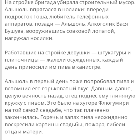
На стройке бригада убирала строительный мусор.
Альшоль впрягался в носилки: впереди
подросток Гоша, любитель телефонных
аппаратов, позади — Альшоль. Алкоголик Вася
Бушуев, вооружившись совковой лопатой,
нагружал носилки.
Работавшие на стройке девушки — штукатуры и
плиточницы — жалели осужденных, каждый
день приносили им пива в канистре.
Альшоль в первый день тоже попробовал пива и
вспомнил его горьковатый вкус. Давным-давно,
целую вечность назад, отец поднес ему глиняную
кружку с пивом. Это было на хуторе Флюгумири
на той самой свадьбе, что так плачевно
закончилась. Горечь и запах пива неожиданно
воскресили картины свадьбы, пожара, гибели
отца и матери.