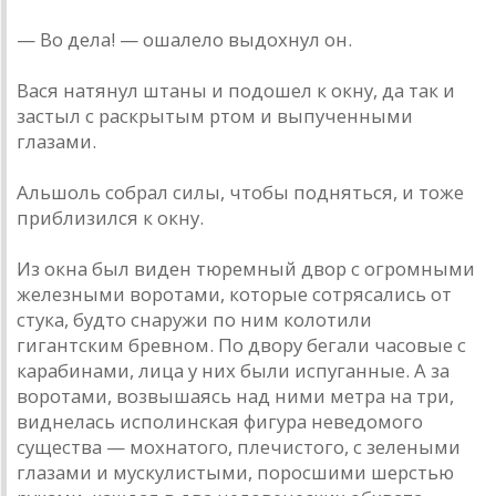
— Во дела! — ошалело выдохнул он.
Вася натянул штаны и подошел к окну, да так и
застыл с раскрытым ртом и выпученными
глазами.
Альшоль собрал силы, чтобы подняться, и тоже
приблизился к окну.
Из окна был виден тюремный двор с огромными
железными воротами, которые сотрясались от
стука, будто снаружи по ним колотили
гигантским бревном. По двору бегали часовые с
карабинами, лица у них были испуганные. А за
воротами, возвышаясь над ними метра на три,
виднелась исполинская фигура неведомого
существа — мохнатого, плечистого, с зелеными
глазами и мускулистыми, поросшими шерстью