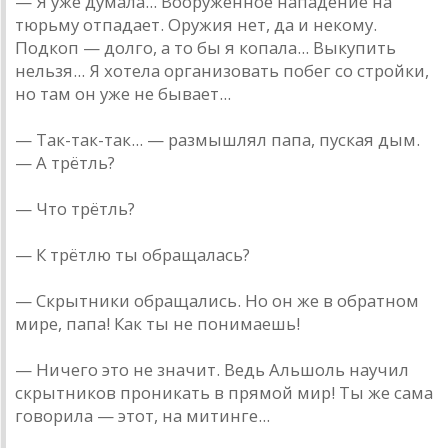
— Я уже думала... Вооруженное нападение на
тюрьму отпадает. Оружия нет, да и некому.
Подкоп — долго, а то бы я копала... Выкупить
нельзя... Я хотела организовать побег со стройки,
но там он уже не бывает...
— Так-так-так... — размышлял папа, пуская дым.
— А трётль?
— Что трётль?
— К трётлю ты обращалась?
— Скрытники обращались. Но он же в обратном
мире, папа! Как ты не понимаешь!
— Ничего это не значит. Ведь Альшоль научил
скрытников проникать в прямой мир! Ты же сама
говорила — этот, на митинге...