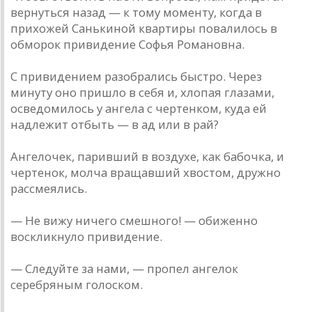
вернуться назад — к тому моменту, когда в
прихожей Санькиной квартиры повалилось в
обморок привидение Софья Романовна.
С привидением разобрались быстро. Через
минуту оно пришло в себя и, хлопая глазами,
осведомилось у ангела с чертенком, куда ей
надлежит отбыть — в ад или в рай?
Ангелочек, паривший в воздухе, как бабочка, и
чертенок, молча вращавший хвостом, дружно
рассмеялись.
— Не вижу ничего смешного! — обиженно
воскликнуло привидение.
— Следуйте за нами, — пропел ангелок
серебряным голоском.