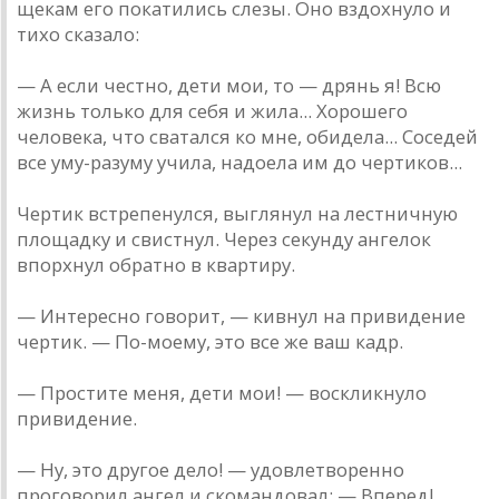
щекам его покатились слезы. Оно вздохнуло и
тихо сказало:
— А если честно, дети мои, то — дрянь я! Всю
жизнь только для себя и жила... Хорошего
человека, что сватался ко мне, обидела... Соседей
все уму-разуму учила, надоела им до чертиков...
Чертик встрепенулся, выглянул на лестничную
площадку и свистнул. Через секунду ангелок
впорхнул обратно в квартиру.
— Интересно говорит, — кивнул на привидение
чертик. — По-моему, это все же ваш кадр.
— Простите меня, дети мои! — воскликнуло
привидение.
— Ну, это другое дело! — удовлетворенно
проговорил ангел и скомандовал: — Вперед!