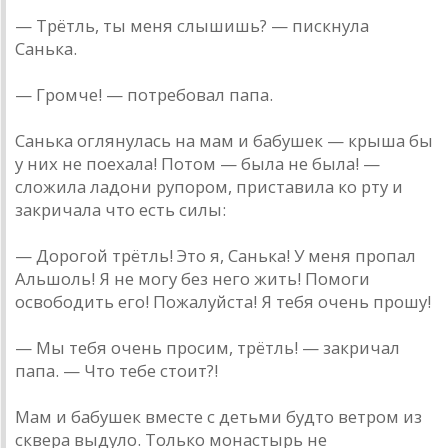
— Трётль, ты меня слышишь? — пискнула
Санька.
— Громче! — потребовал папа.
Санька оглянулась на мам и бабушек — крыша бы
у них не поехала! Потом — была не была! —
сложила ладони рупором, приставила ко рту и
закричала что есть силы:
— Дорогой трётль! Это я, Санька! У меня пропал
Альшоль! Я не могу без него жить! Помоги
освободить его! Пожалуйста! Я тебя очень прошу!
— Мы тебя очень просим, трётль! — закричал
папа. — Что тебе стоит?!
Мам и бабушек вместе с детьми будто ветром из
сквера выдуло. Только монастырь не