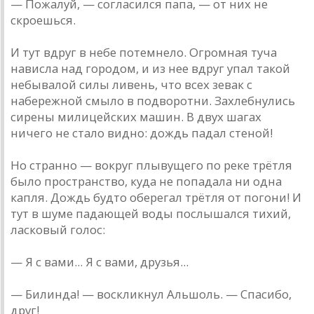
— Пожалуй, — согласился папа, — от них не
скроешься.
И тут вдруг в небе потемнело. Огромная туча
нависла над городом, и из нее вдруг упал такой
небывалой силы ливень, что всех зевак с
набережной смыло в подворотни. Захлебнулись
сирены милицейских машин. В двух шагах
ничего не стало видно: дождь падал стеной!
Но странно — вокруг плывущего по реке трётля
было пространство, куда не попадала ни одна
капля. Дождь будто оберегал трётля от погони! И
тут в шуме падающей воды послышался тихий,
ласковый голос:
— Я с вами... Я с вами, друзья...
— Билинда! — воскликнул Альшоль. — Спасибо,
друг!