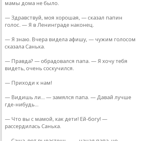
мамы дома не было.
— Здравствуй, моя хорошая, — сказал папин
голос. — Я в Ленинграде наконец.
— Я знаю. Вчера видела афишу, — чужим голосом
сказала Санька.
— Правда? — обрадовался папа. — Я хочу тебя
видеть, очень соскучился.
— Приходи к нам!
— Видишь ли... — замялся папа. — Давай лучше
где-нибудь...
— Что вы с мамой, как дети! Ей-богу! —
рассердилась Санька.
— Саша, вот вырастешь... — начал папа, но