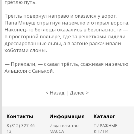
трётлю путь.
Трётль повернул направо и оказался у ворот.
Папа Мявуш спрыгнул на землю и открыл ворота.
Наконец-то беглецы оказались в безопасности —
в просторной вольере, где за решетками сидели
дрессированные львы, а в загоне раскачивали
хоботами слоны.
— Приехали, — сказал трётль, ссаживая на землю
Альшоля с Санькой.
<
Назад
|
Далее
>
Контакты
Информация
Каталог
8 (812) 327-46-
Издательство
ТИРАЖНЫЕ
13,
MACCA
КНИГИ