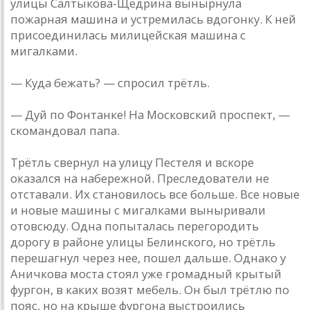
улицы Салтыкова-Щедрина вынырнула
пожарная машина и устремилась вдогонку. К ней
присоединилась милицейская машина с
мигалками.
— Куда бежать? — спросил трётль.
— Дуй по Фонтанке! На Московский проспект, —
скомандовал папа.
Трётль свернул на улицу Пестеля и вскоре
оказался на набережной. Преследователи не
отставали. Их становилось все больше. Все новые
и новые машины с мигалками выныривали
отовсюду. Одна попыталась перегородить
дорогу в районе улицы Белинского, но трётль
перешагнул через нее, пошел дальше. Однако у
Аничкова моста стоял уже громадный крытый
фургон, в каких возят мебель. Он был трётлю по
пояс, но на крыше фургона выстроились