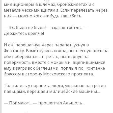
милиционеры в шлемах, бронежилетах и с
металлическими щитами. Если перелезать через
них — можно кого-нибудь зашибить.
— Эх, была не была! — сказал трётль. —
Держитесь крепче!
И он, перешагнув через парапет, ухнул в
Фонтанку. Взметнулась волна, выплеснувшись на
обе набережные, а трётль, вынырнув на
поверхность вместе с мокрыми, вцепившимися
ему в загривок беглецами, поплыл по Фонтанке
брассом в сторону Московского проспекта.
Толпились у парапета люди, указывая на трётля
пальцами, верещали милицейские машины...
— Поймают... — прошептал Альшоль.