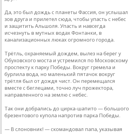
Да, это был дождь с планеты Фассия, он услышал
зов друга и прилетел сюда, чтобы упасть с небес
и защитить Альшоля. Упасть и навсегда
исчезнуть в мутных водах Фонтанки, в
канализационных люках огромного города.
Трётль, охраняемый дождем, вылез на берег у
Обуховского моста и устремился по Московскому
проспекту к парку Победы. Вокруг гремела и
бурлила вода, но маленький пятачок вокруг
трётля был от дождя чист. Он перемещался
вместе с беглецами, точно луч прожектора,
направленного на землю с небес.
Так они добрались до цирка-шапито — большого
брезентового купола напротив парка Победы.
— В слоновник! — скомандовал папа, указывая