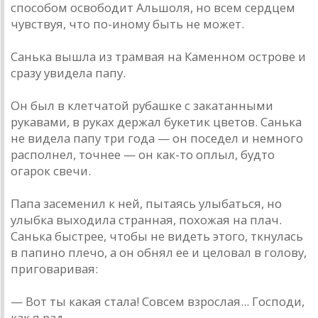
способом освободит Альшоля, но всем сердцем
чувствуя, что по-иному быть не может.
Санька вышла из трамвая на Каменном острове и
сразу увидела папу.
Он был в клетчатой рубашке с закатанными
рукавами, в руках держал букетик цветов. Санька
не видела папу три года — он поседел и немного
располнел, точнее — он как-то оплыл, будто
огарок свечи.
Папа засеменил к ней, пытаясь улыбаться, но
улыбка выходила странная, похожая на плач.
Санька быстрее, чтобы не видеть этого, ткнулась
в папино плечо, а он обнял ее и целовал в голову,
приговаривая:
— Вот ты какая стала! Совсем взрослая... Господи,
как я рад...