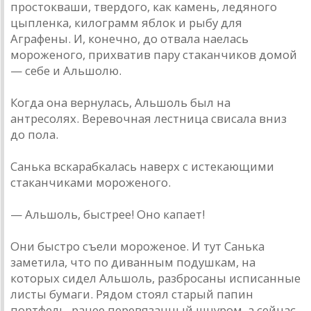
простокваши, твердого, как камень, ледяного
цыпленка, килограмм яблок и рыбу для
Аграфены. И, конечно, до отвала наелась
мороженого, прихватив пару стаканчиков домой
— себе и Альшолю.
Когда она вернулась, Альшоль был на
антресолях. Веревочная лестница свисала вниз
до пола.
Санька вскарабкалась наверх с истекающими
стаканчиками мороженого.
— Альшоль, быстрее! Оно капает!
Они быстро съели мороженое. И тут Санька
заметила, что по диванным подушкам, на
которых сидел Альшоль, разбросаны исписанные
листы бумаги. Рядом стоял старый папин
портфель, ранее перевязанный шнуром, а сейчас