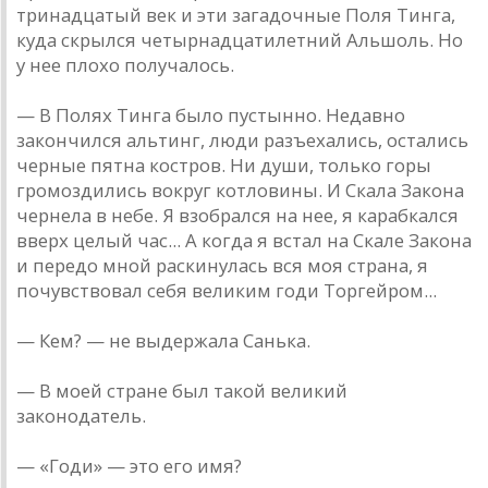
тринадцатый век и эти загадочные Поля Тинга,
куда скрылся четырнадцатилетний Альшоль. Но
у нее плохо получалось.
— В Полях Тинга было пустынно. Недавно
закончился альтинг, люди разъехались, остались
черные пятна костров. Ни души, только горы
громоздились вокруг котловины. И Скала Закона
чернела в небе. Я взобрался на нее, я карабкался
вверх целый час... А когда я встал на Скале Закона
и передо мной раскинулась вся моя страна, я
почувствовал себя великим годи Торгейром...
— Кем? — не выдержала Санька.
— В моей стране был такой великий
законодатель.
— «Годи» — это его имя?