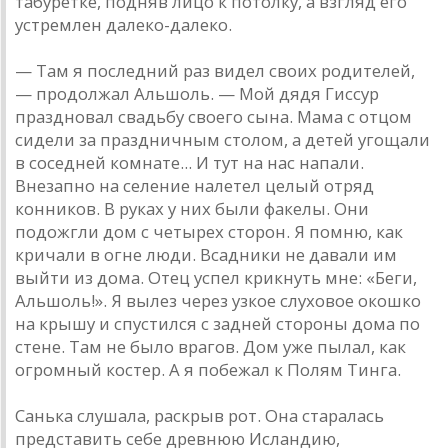
табуретке, подняв лицо к потолку, а взгляд его
устремлен далеко-далеко.
— Там я последний раз видел своих родителей,
— продолжал Альшоль. — Мой дядя Гиссур
праздновал свадьбу своего сына. Мама с отцом
сидели за праздничным столом, а детей угощали
в соседней комнате... И тут на нас напали.
Внезапно на селение налетел целый отряд
конников. В руках у них были факелы. Они
подожгли дом с четырех сторон. Я помню, как
кричали в огне люди. Всадники не давали им
выйти из дома. Отец успел крикнуть мне: «Беги,
Альшоль!». Я вылез через узкое слуховое окошко
на крышу и спустился с задней стороны дома по
стене. Там не было врагов. Дом уже пылал, как
огромный костер. А я побежал к Полям Тинга.
Санька слушала, раскрыв рот. Она старалась
представить себе древнюю Исландию,