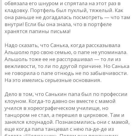
обвязала его шнуром и спрятала на этот раз в
кладовку. Портфель был пухлый, тяжелый. Как
она раньше не догадалась посмотреть — что там
внутри! Если бы она знала, что в портфеле
хранятся папины письма!
Надо сказать, что Санька, когда рассказывала
Альшолю про свою семью, о папе не упоминала.
Альшоль тоже ее не расспрашивал — то ли из
вежливости, то ли по другой причине. Но Санька
не говорила о папе отнюдь не по забывчивости.
На это имелись серьезные основания.
Дело в том, что Санькин папа был по профессии
клоуном. Когда-то давно он вместе с мамой
учился в хореографическом училище, но
танцором не стал, а перешел в цирковое. Там и
занялся клоунадой. Познакомились они с мамой,
еще когда папа танцевал с нею па-де-де из
балета «Щелкунчик». Потом они поженились,