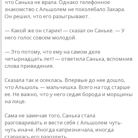
что Санька не врала. Однако телефонное
знакомство с Альшолем не поколебало Захара.
Он решил, что его разыгрывают.
— Какой же он старик! — сказал он Саньке. — У
него голос совсем молодой.
— Это потому, что ему на самом деле
четырнадцать лет! — ответила Санька, вспомнив
слова привидения.
Сказала так и осеклась. Впервые до нее дошло,
что Альшоль — мальчишка. Всего на год старше
ее. Не важно, что у него седая борода и морщины
на лице.
Сама не замечая того, Санька стала
разговаривать и вести себя с Альшолем чуть-
чуть иначе. Иногда капризничала, иногда
старалась его разозлить.