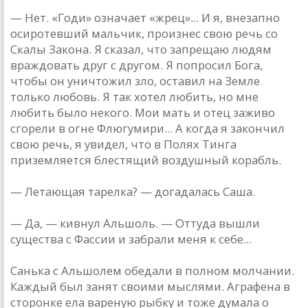
— Нет. «Годи» означает «жрец»... И я, внезапно
осиротевший мальчик, произнес свою речь со
Скалы Закона. Я сказал, что запрещаю людям
враждовать друг с другом. Я попросил Бога,
чтобы он уничтожил зло, оставил на Земле
только любовь. Я так хотел любить, но мне
любить было некого. Мои мать и отец заживо
сгорели в огне Флюгумири... А когда я закончил
свою речь, я увидел, что в Полях Тинга
приземляется блестящий воздушный корабль.
— Летающая тарелка? — догадалась Саша.
— Да, — кивнул Альшоль. — Оттуда вышли
существа с Фассии и забрали меня к себе...
Санька с Альшолем обедали в полном молчании.
Каждый был занят своими мыслями. Аграфена в
сторонке ела вареную рыбку и тоже думала о