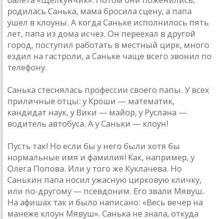
родилась Санька, мама бросила сцену, а папа
ушел в клоуны. А когда Саньке исполнилось пять
лет, папа из дома исчез. Он переехал в другой
город, поступил работать в местный цирк, много
ездил на гастроли, а Саньке чаще всего звонил по
телефону.
Санька стеснялась профессии своего папы. У всех
приличные отцы: у Кроши — математик,
кандидат наук, у Вики — майор, у Руслана —
водитель автобуса. А у Саньки — клоун!
Пусть так! Но если бы у него были хотя бы
нормальные имя и фамилия! Как, например, у
Олега Попова. Или у того же Куклачева. Но
Санькин папа носил ужасную цирковую кличку,
или по-другому — псевдоним. Его звали Мявуш.
На афишах так и было написано: «Весь вечер на
манеже клоун Мявуш». Санька не знала, откуда