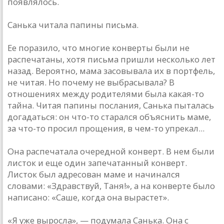
появлялось.
Санька читала папины письма.
Ее поразило, что многие конверты были не
распечатаны, хотя письма пришли несколько лет
назад. Вероятно, мама засовывала их в портфель,
не читая. Но почему не выбрасывала? В
отношениях между родителями была какая-то
тайна. Читая папины послания, Санька пыталась
догадаться: он что-то старался объяснить маме,
за что-то просил прощения, в чем-то упрекал...
Она распечатала очередной конверт. В нем были
листок и еще один запечатанный конверт.
Листок был адресован маме и начинался
словами: «Здравствуй, Таня!», а на конверте было
написано: «Саше, когда она вырастет».
«Я уже выросла», — подумала Санька. Она с