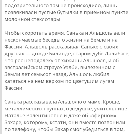
подозрительного там не происходило, лишь
позвякивали пустые бутылки в приемном пункте
молочной стеклотары.
Чтобы скоротать время, Санька и Альшоль вели
нескончаемые беседы о жизни на Земле и на
Фассии. Альшоль рассказывал Саньке о своих
друзьях — дожде Билинде, старом дубе Далибасе,
что рос неподалеку от хижины Альшоля, и об
австралийском страусе Уэлби, вывезенном с
Земли лет семьсот назад. Альшоль любил
кататься на нем верхом по цветущим лугам
Фассии.
Санька рассказывала Альшолю о маме, Кроше,
металлических группах, о дедушке, учительнице
Наталье Валентиновне и даже об «эфирном»
Захаре, которому, кстати, они вместе позвонили
по телефону, чтобы Захар смог убедиться в том,