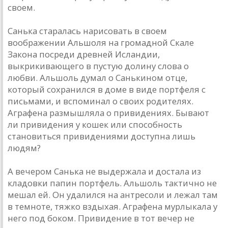
своем.
Санька старалась нарисовать в своем
воображении Альшоля на громадной Скале
Закона посреди древней Исландии,
выкрикивающего в пустую долину слова о
любви. Альшоль думал о Санькином отце,
который сохранился в доме в виде портфеля с
письмами, и вспоминал о своих родителях.
Аграфена размышляла о привидениях. Бывают
ли привидения у кошек или способность
становиться привидениями доступна лишь
людям?
А вечером Санька не выдержала и достала из
кладовки папин портфель. Альшоль тактично не
мешал ей. Он удалился на антресоли и лежал там
в темноте, тяжко вздыхая. Аграфена мурлыкала у
него под боком. Привидение в тот вечер не