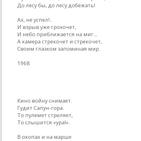
До лесу бы, до лесу добежать!
Ах, не успел!..
И взрыв уже грохочет,
И небо приближается на миг...
А камера стрекочет и стрекочет,
Своим глазком запоминая мир.
1968
На съемках
Кино войну снимает.
Гудит Сапун-гора.
То пулемет стреляет,
То слышится «ура!».
В окопах и на марше