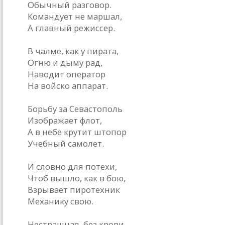
Обычный разговор.
Командует не маршал,
А главный режиссер.
В чалме, как у пирата,
Огню и дыму рад,
Наводит оператор
На войско аппарат.
Борьбу за Севастополь
Изображает флот,
А в небе крутит штопор
Учебный самолет.
И словно для потехи,
Чтоб вышло, как в бою,
Взрывает пиротехник
Механику свою.
Нестрашная, без крови