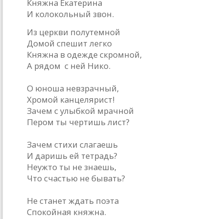
Княжна Екатерина
И колокольный звон.
Из церкви полутемной
Домой спешит легко
Княжна в одежде скромной,
А рядом с ней Нико.
О юноша невзрачный,
Хромой канцелярист!
Зачем с улыбкой мрачной
Пером ты чертишь лист?
Зачем стихи слагаешь
И даришь ей тетрадь?
Неужто ты не знаешь,
Что счастью не бывать?
Не станет ждать поэта
Спокойная княжна.