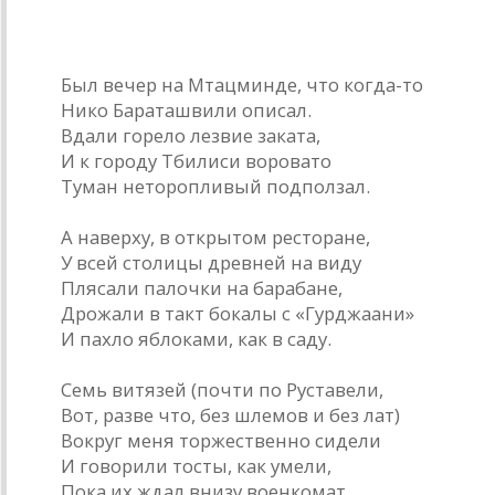
Баллада о призывниках
Был вечер на Мтацминде, что когда-то
Нико Бараташвили описал.
Вдали горело лезвие заката,
И к городу Тбилиси воровато
Туман неторопливый подползал.
А наверху, в открытом ресторане,
У всей столицы древней на виду
Плясали палочки на барабане,
Дрожали в такт бокалы с «Гурджаани»
И пахло яблоками, как в саду.
Семь витязей (почти по Руставели,
Вот, разве что, без шлемов и без лат)
Вокруг меня торжественно сидели
И говорили тосты, как умели,
Пока их ждал внизу военкомат.