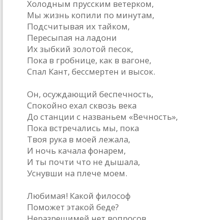
Холодным прусским ветерком,
Мы жизнь копили по минутам,
Подсчитывая их тайком,
Пересыпая на ладони
Их зыбкий золотой песок,
Пока в гробнице, как в вагоне,
Спал Кант, бессмертен и высок.
Он, осуждающий беспечность,
Спокойно ехал сквозь века
До станции с названьем «Вечность»,
Пока встречались мы, пока
Твоя рука в моей лежала,
И ночь качала фонарем,
И ты почти что не дышала,
Уснувши на плече моем.
Любимая! Какой философ
Поможет этакой беде?
Неразрешимей нет вопросов.