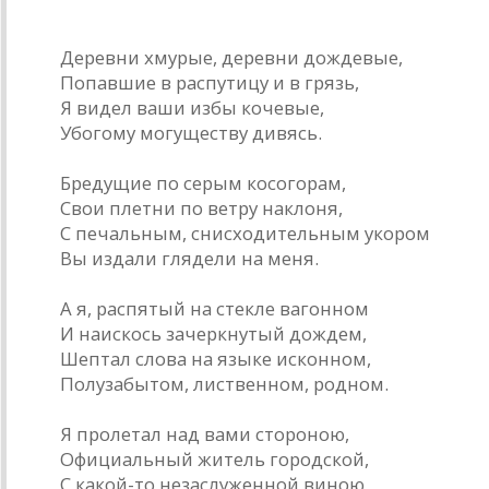
Деревни
Деревни хмурые, деревни дождевые,
Попавшие в распутицу и в грязь,
Я видел ваши избы кочевые,
Убогому могуществу дивясь.
Бредущие по серым косогорам,
Свои плетни по ветру наклоня,
С печальным, снисходительным укором
Вы издали глядели на меня.
А я, распятый на стекле вагонном
И наискось зачеркнутый дождем,
Шептал слова на языке исконном,
Полузабытом, лиственном, родном.
Я пролетал над вами стороною,
Официальный житель городской,
С какой-то незаслуженной виною