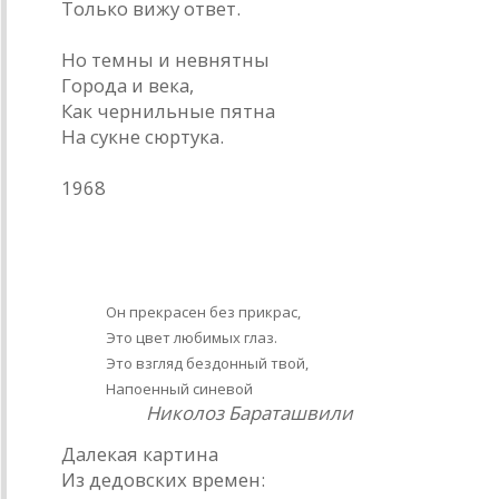
Только вижу ответ.
Но темны и невнятны
Города и века,
Как чернильные пятна
На сукне сюртука.
1968
Княжна
Он прекрасен без прикрас,
Это цвет любимых глаз.
Это взгляд бездонный твой,
Напоенный синевой
Николоз Бараташвили
Далекая картина
Из дедовских времен: