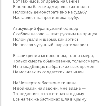
Вот Нахимов, опираясь на банкет,
В полном блеске адмиральских эполет,
Положась демонстративно на судьбу,
Наставляет на противника трубу.
Атакующий французский офицер
С саблей наголо — взят русским на прицел.
Полон удали и шарма, как артист,
Но послал чугунный шар артиллерист.
В завихрении мгновенном, точно смерч,
Только смерть обыкновенна, толькосмерть.
И на кладбищах на братских всех времен
На могилах их солдатских нет имен.
На Четвертом бастионе тишина.
И война,как на ладони, мне видна —
Та, недавняя, что в стонах и в дыму
Все на тех же бастионах шла в Крыму.