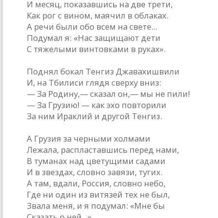
И месяц, показавшись на две трети,
Как рог с вином, маячил в облаках.
А речи были обо всем на свете...
Подумал я: «Нас защищают дети
С тяжелыми винтовками в руках».
Поднял бокал Тенгиз Джавахишвили
И, на Тбилиси глядя сверху вниз:
— За Родину,— сказал он,— мы не пили!
— За Грузию! — как эхо повторили
За ним Ираклий и другой Тенгиз.
А Грузия за черными холмами
Лежала, распластавшись перед нами,
В туманах над цветущими садами
И в звездах, словно завязи, тугих.
А там, вдали, Россия, словно небо,
Где ни один из витязей тех не был,
Звала меня, и я подумал: «Мне бы
Сказать о ней...»