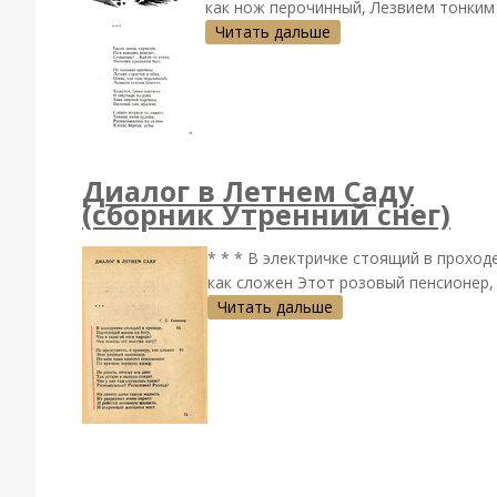
как нож перочинный, Лезвием тонким б
Читать дальше
Диалог в Летнем Саду
(сборник Утренний снег)
* * * В электричке стоящий в проход
как сложен Этот розовый пенсионер, 
Читать дальше