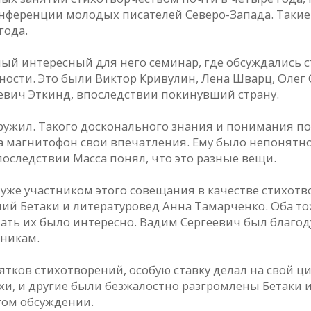
онференции молодых писателей Северо-Запада. Таки
года.
ый интересный для него семинар, где обсуждались ст
ности. Это были Виктор Кривулин, Лена Шварц, Олег
евич Эткинд, впоследствии покинувший страну.
ужил. Такого досконального знания и понимания поэ
а магнитофон свои впечатления. Ему было непонятно
последствии Масса понял, что это разные вещи.
л уже участником этого совещания в качестве стихо
лий Бетаки и литературовед Анна Тамарченко. Оба то
ть их было интересно. Вадим Сергеевич был благоду
никам.
ятков стихотворений, особую ставку делал на свой 
хи, и другие были безжалостно разгромлены Бетаки 
том обсуждении.