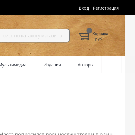
Вход
Регистрация
Корзина
руб.
 Мультимедиа
Издания
Авторы
...
, Масса попросился вольнослушателем в один