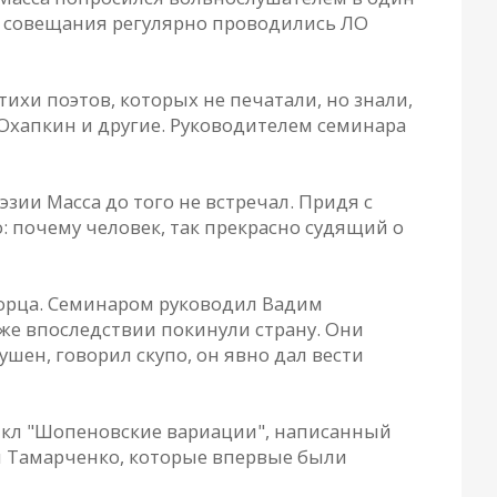
е совещания регулярно проводились ЛО
ихи поэтов, которых не печатали, но знали,
 Охапкин и другие. Руководителем семинара
зии Масса до того не встречал. Придя с
: почему человек, так прекрасно судящий о
творца. Семинаром руководил Вадим
же впоследствии покинули страну. Они
шен, говорил скупо, он явно дал вести
цикл "Шопеновские вариации", написанный
и Тамарченко, которые впервые были