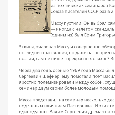
из поэтических семинаров К
Союза писателей СССР раз в 2 
Массу пустили. Он выбрал сам
— иногда с налётом скандаль
(одним из) был Ефим Григорь
Эткинд очаровал Массу и совершенно обезор
последнего заседания, он даже наговорил н
поэзии, сам не пишет прекрасных стихов? В
Через два года, осенью 1969 года Масса бы
Сергеевич Шефнер, ему помогали поэт Васи
яростно полемизировали между собой, слуша
семинар двум своим более молодым помощ
Масса представил на семинар несколько дес
под явным влиянием Пастернака. И эти сти
единодушны. Вадим Сергеевич дремал на э