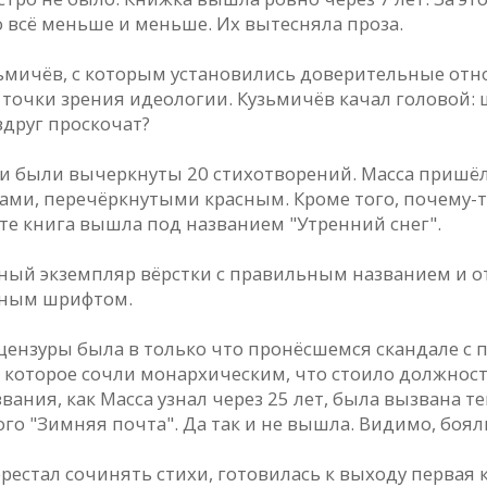
о всё меньше и меньше. Их вытесняла проза.
зьмичёв, с которым установились доверительные от
 точки зрения идеологии. Кузьмичёв качал головой: 
вдруг проскочат?
ги были вычеркнуты 20 стихотворений. Масса пришёл
хами, перечёркнутыми красным. Кроме того, почему-
ате книга вышла под названием "Утренний снег".
лный экземпляр вёрстки с правильным названием и 
асным шрифтом.
нзуры была в только что пронёсшемся скандале с п
которое сочли монархическим, что стоило должности
звания, как Масса узнал через 25 лет, была вызвана т
ого "Зимняя почта". Да так и не вышла. Видимо, боя
естал сочинять стихи, готовилась к выходу первая к