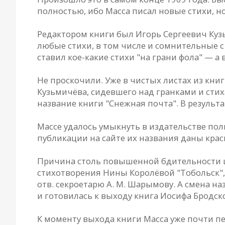
полностью, ибо Масса писал новые стихи, н
Редактором книги был Игорь Сергеевич Ку
любые стихи, в том числе и сомнительные с
ставил кое-какие стихи "на грани фола" — а 
Не проскочили. Уже в чистых листах из кни
Кузьмичёва, сидевшего над гранками и сти
название книги "Снежная почта". В результ
Массе удалось умыкнуть в издательстве по
публикации на сайте их названия даны кр
Причина столь повышенной бдительности це
стихотворения Нины Королёвой "Тобольск", 
отв. секроетарю А. М. Шарымову. А смена на
и готовилась к выходу книга Иосифа Бродск
К моменту выхода книги Масса уже почти пер