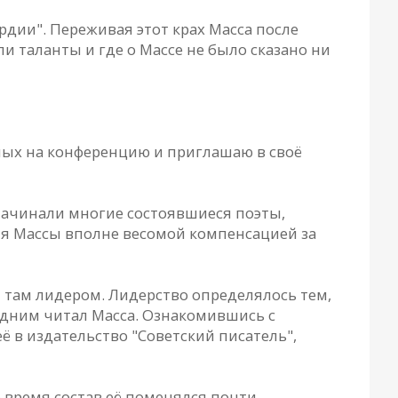
рдии". Переживая этот крах Масса после
и таланты и где о Массе не было сказано ни
нных на конференцию и приглашаю в своё
 начинали многие состоявшиеся поэты,
ля Массы вполне весомой компенсацией за
л там лидером. Лидерство определялось тем,
едним читал Масса. Ознакомившись с
ё в издательство "Советский писатель",
о время состав её поменялся почти