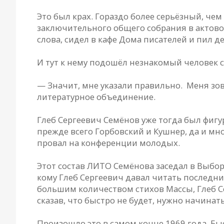
Это был крах. Гораздо более серьёзный, че
заключительного общего собрания в актовом
слова, сидел в кафе Дома писателей и пил 
И тут к нему подошёл незнакомый человек с
— Значит, мне указали правильно. Меня зо
литературное объединение.
Глеб Сергеевич Семёнов уже тогда был фиг
прежде всего Горбовский и Кушнер, да и м
провал на конференции молодых.
Этот состав ЛИТО Семёнова заседал в Выбор
кому Глеб Сергеевич давал читать последн
большим количеством стихов Массы, Глеб Се
сказав, что быстро не будет, нужно начинать
Произошло это в самом конце 1969 года. Быс