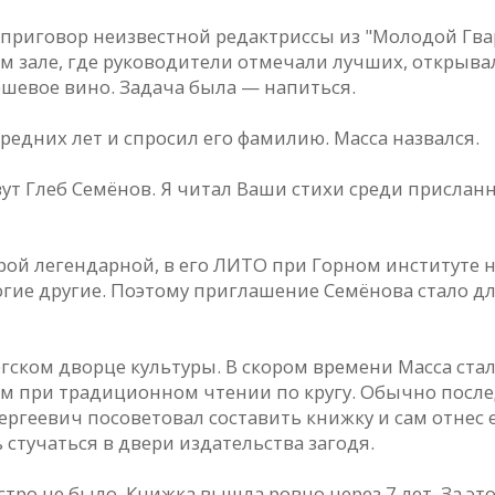
м приговор неизвестной редактриссы из "Молодой Гва
 зале, где руководители отмечали лучших, открывал
дешевое вино. Задача была — напиться.
редних лет и спросил его фамилию. Масса назвался.
вут Глеб Семёнов. Я читал Ваши стихи среди присла
урой легендарной, в его ЛИТО при Горном институте
ногие другие. Поэтому приглашение Семёнова стало д
гском дворце культуры. В скором времени Масса ста
им при традиционном чтении по кругу. Обычно посл
ргеевич посоветовал составить книжку и сам отнес е
 стучаться в двери издательства загодя.
тро не было. Книжка вышла ровно через 7 лет. За эт