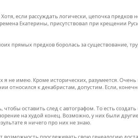
. Хотя, если рассуждать логически, цепочка предков
времена Екатерины, присутствовал при крещении Руси
моих прямых предков боролась за существование, тру
х я не имею. Кроме исторических, разумеется. Очень
и относился к декабристам, допустим. Если, конечно
, чтобы оставить след с автографом. То есть создать
творение на худой конец. Возможно, у них были другие
зультате я ничего про них не знаю.
ют возможность прослеживать свою генеалогию доста