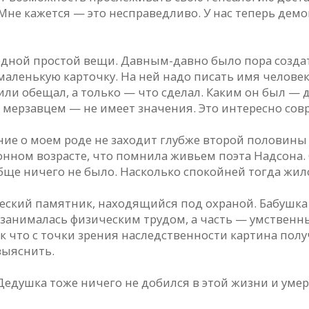
 Мне кажется — это несправедливо. У нас теперь дем
одной простой вещи. Давным-давно было пора создат
маленькую карточку. На ней надо писать имя человек
ь или обещал, а только — что сделал. Каким он был 
ерзавцем — не имеет значения. Это интересно совр
ение о моем роде не заходит глубже второй половины
онном возрасте, что помнила живьем поэта Надсона.
обще ничего не было. Насколько спокойней тогда жи
ический памятник, находящийся под охраной. Бабушк
 занималась физическим трудом, а часть — умственны
 что с точки зрения наследственности картина получ
выяснить.
 Дедушка тоже ничего не добился в этой жизни и умер