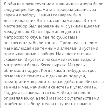
Любимым развлечением мальчишек двора было
следующее. Вечерами мы прокрадывались за
гаражи к забору. Нашим главарем был
десятиклассник Витька, сын адмирала. В этом
месте забор был деревянным, с узкими щелями
между досок. Он отгораживал двор от
матросского клуба, где по субботам и
воскресеньям были танцы. Прильнув к щелям,
мы наблюдали за темными аллеями и кустами,
примыкавшими к забору. На аллеях стояли
скамейки. В кустах и на скамейках мы видели
матросов в белых бескозырках. Матросы
обнимали подруг. Когда какой-нибудь матрос,
осмелев от темноты и дыхания подруги,
предпринимал решительные действия, Витька, а
за ним и мы, начинали свистеть и улюлюкать.
Подруга вскакивала со скамейки, поспешно,
оправляя юбку, а злой матрос с ругательствами
подбегал к забору, желая вступить с нами в