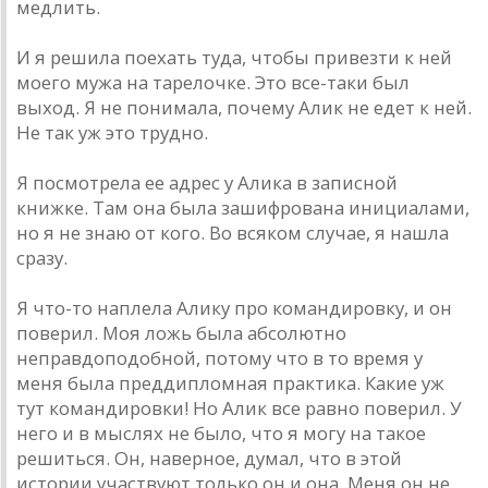
медлить.
И я решила поехать туда, чтобы привезти к ней
моего мужа на тарелочке. Это все-таки был
выход. Я не понимала, почему Алик не едет к ней.
Не так уж это трудно.
Я посмотрела ее адрес у Алика в записной
книжке. Там она была зашифрована инициалами,
но я не знаю от кого. Во всяком случае, я нашла
сразу.
Я что-то наплела Алику про командировку, и он
поверил. Моя ложь была абсолютно
неправдоподобной, потому что в то время у
меня была преддипломная практика. Какие уж
тут командировки! Но Алик все равно поверил. У
него и в мыслях не было, что я могу на такое
решиться. Он, наверное, думал, что в этой
истории участвуют только он и она. Меня он не