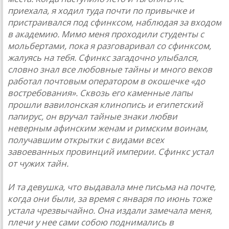
приехала, я ходил туда почти по привычке и
пристраивался под сфинксом, наблюдая за входом
в академию. Мимо меня проходили студенты с
мольбертами, пока я разговаривал со сфинксом,
жалуясь на тебя. Сфинкс загадочно улыбался,
словно знал все любовные тайны и много веков
работал почтовым оператором в окошечке «до
востребования». Сквозь его каменные лапы
прошли вавилонская клинопись и египетский
папирус, он вручал тайные знаки любви
неверным афинским женам и римским воинам,
получавшим открытки с видами всех
завоеванных провинций империи. Сфинкс устал
от чужих тайн.
И та девушка, что выдавала мне письма на почте,
когда они были, за время с января по июнь тоже
устала чрезвычайно. Она издали замечала меня,
плечи у нее сами собою поднимались в