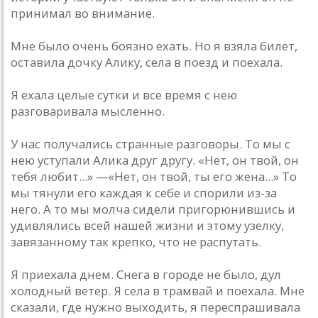
принимал во внимание.
Мне было очень боязно ехать. Но я взяла билет,
оставила дочку Алику, села в поезд и поехала.
Я ехала целые сутки и все время с нею
разговаривала мысленно.
У нас получались странные разговоры. То мы с
нею уступали Алика друг другу. «Нет, он твой, он
тебя любит...» —«Нет, он твой, ты его жена...» То
мы тянули его каждая к себе и спорили из-за
него. А то мы молча сидели пригорюнившись и
удивлялись всей нашей жизни и этому узелку,
завязанному так крепко, что не распутать.
Я приехала днем. Снега в городе не было, дул
холодный ветер. Я села в трамвай и поехала. Мне
сказали, где нужно выходить, я переспрашивала