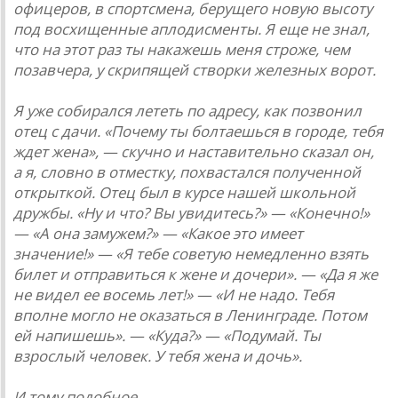
офицеров, в спортсмена, берущего новую высоту
под восхищенные аплодисменты. Я еще не знал,
что на этот раз ты накажешь меня строже, чем
позавчера, у скрипящей створки железных ворот.
Я уже собирался лететь по адресу, как позвонил
отец с дачи. «Почему ты болтаешься в городе, тебя
ждет жена», — скучно и наставительно сказал он,
а я, словно в отместку, похвастался полученной
открыткой. Отец был в курсе нашей школьной
дружбы. «Ну и что? Вы увидитесь?» — «Конечно!»
— «А она замужем?» — «Какое это имеет
значение!» — «Я тебе советую немедленно взять
билет и отправиться к жене и дочери». — «Да я же
не видел ее восемь лет!» — «И не надо. Тебя
вполне могло не оказаться в Ленинграде. Потом
ей напишешь». — «Куда?» — «Подумай. Ты
взрослый человек. У тебя жена и дочь».
И тому подобное.