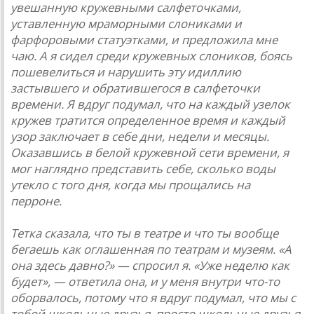
увешанную кружевными салфеточками,
уставленную мраморными слониками и
фарфоровыми статуэтками, и предложила мне
чаю. А я сидел среди кружевных слоников, боясь
пошевелиться и нарушить эту идиллию
застывшего и обратившегося в салфеточки
времени. Я вдруг подумал, что на каждый узелок
кружев тратится определенное время и каждый
узор заключает в себе дни, недели и месяцы.
Оказавшись в белой кружевной сети времени, я
мог наглядно представить себе, сколько воды
утекло с того дня, когда мы прощались на
перроне.
Тетка сказала, что ты в театре и что ты вообще
бегаешь как оглашенная по театрам и музеям. «А
она здесь давно?» — спросил я. «Уже неделю как
будет», — ответила она, и у меня внутри что-то
оборвалось, потому что я вдруг подумал, что мы с
тобой школьные друзья, просто школьные друзья