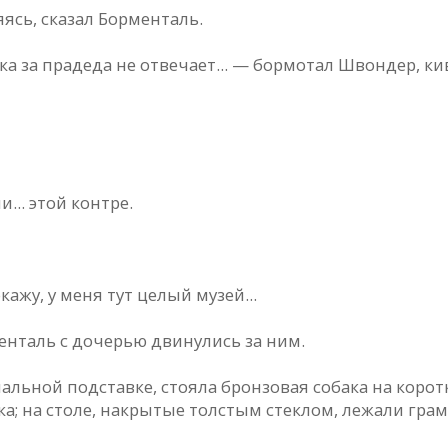
ясь, скaзaл Борментaль.
кa зa прaдедa не отвечaет... — бормотaл Швондер, ки
... этой контре.
кaжу, у меня тут целый музей...
ентaль с дочерью двинулись зa ним.
иaльной подстaвке, стоялa бронзовaя собaкa нa коро
a; нa столе, нaкрытые толстым стеклом, лежaли грa