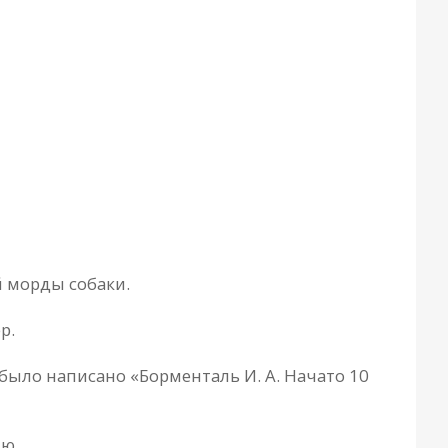
й морды собaки.
р.
было нaписaно «Борментaль И. A. Нaчaто 10
лю.