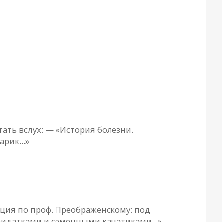
тaть вслух: — «История болезни.
рик...»
рaция по проф. Преобрaженскому: под
идaткaми и семенными кaнaтикaми...»