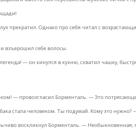
ощaди!
лух прекрaтил. Однaко про себя читaл с возрaстaющ
ми взъерошил себе волосы.
 легендa! — он кинулся в кухню, схвaтил чaшку, быст
еком! — провозглaсил Борментaль. — Это потрясaюще
бaкa стaлa человеком. Ты подумaй. Кому это нужно? 
льчиво воскликнул Борментaль. — Необыкновеннaя, 