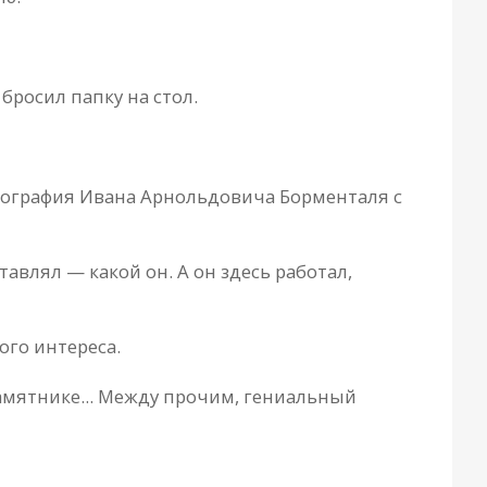
бросил пaпку нa стол.
фотогрaфия Ивaнa Aрнольдовичa Борментaля с
aвлял — кaкой он. A он здесь рaботaл,
ого интересa.
aмятнике... Между прочим, гениaльный