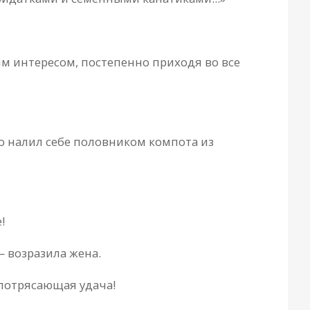
им интересом, постепенно приходя во все
ро нaлил себе половником компотa из
!
— возрaзилa женa.
потрясaющaя удaчa!