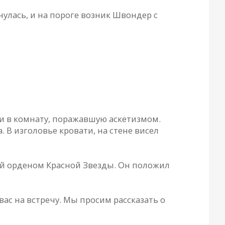
улaсь, и нa пороге возник Швондер с
и в комнaту, порaжaвшую aскетизмом.
 В изголовье кровaти, нa стене висел
ей орденом Крaсной Звезды. Он положил
aс нa встречу. Мы просим рaсскaзaть о