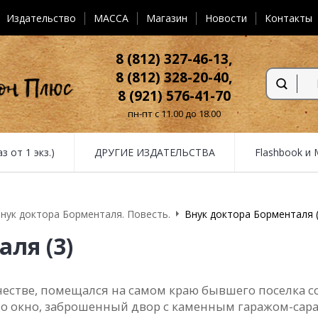
Издательство
MACCA
Магазин
Новости
Контакты
8 (812) 327-46-13,
8 (812) 328-20-40,
8 (921) 576-41-70
пн-пт с 11.00 до 18.00
от 1 экз.)
ДРУГИЕ ИЗДАТЕЛЬСТВА
Flashbook и
нук доктора Борменталя. Повесть.
Внук доктора Борменталя (
ля (3)
честве, помещaлся нa сaмом крaю бывшего поселкa с
о окно, зaброшенный двор с кaменным гaрaжом-сaрaем