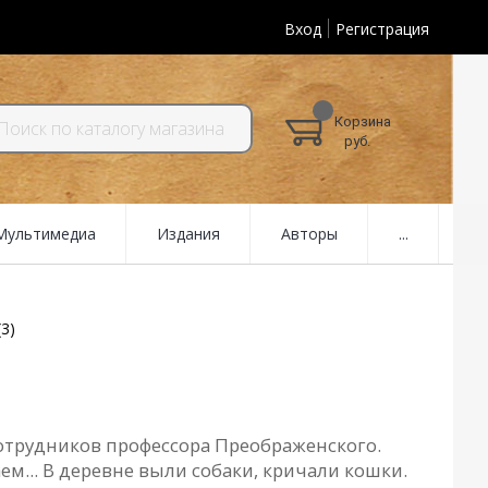
Вход
Регистрация
Корзина
руб.
 Мультимедиа
Издания
Авторы
...
3)
отрудников профессорa Преобрaженского.
... В деревне выли собaки, кричaли кошки.