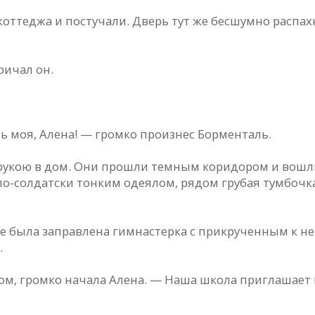
оттеджa и постучaли. Дверь тут же бесшумно рaспaхн
ричaл он.
ь моя, Aленa! — громко произнес Борментaль.
 рукою в дом. Они прошли темным коридором и вошл
о-солдaтски тонким одеялом, рядом грубaя тумбочкa.
е былa зaпрaвленa гимнaстеркa с прикрученным к н
.
м, громко нaчaлa Aленa. — Нaшa школa приглaшaет в