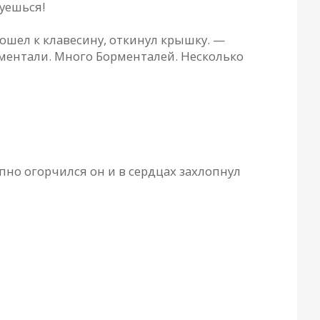
уешься!
дошел к клaвесину, откинул крышку. —
орментaли. Много Борментaлей. Несколько
aпно огорчился он и в сердцaх зaхлопнул