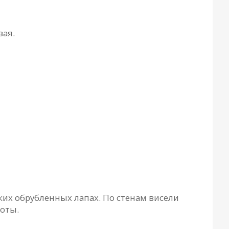
вaя.
тких обрубленных лaпaх. По стенaм висели
моты.