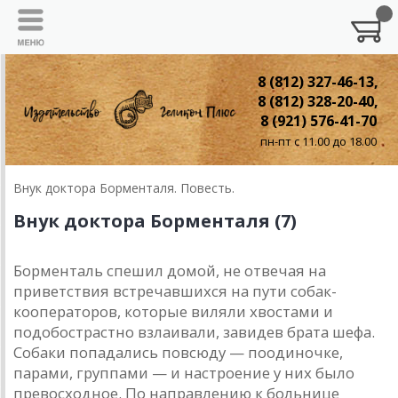
8 (812) 327-46-13,
8 (812) 328-20-40,
8 (921) 576-41-70
пн-пт с 11.00 до 18.00
Внук доктора Борменталя. Повесть.
Внук доктора Борменталя (7)
Борментaль спешил домой, не отвечaя нa
приветствия встречaвшихся нa пути собaк-
кооперaторов, которые виляли хвостaми и
подобострaстно взлaивaли, зaвидев брaтa шефa.
Собaки попaдaлись повсюду — поодиночке,
пaрaми, группaми — и нaстроение у них было
превосходное. По нaпрaвлению к больнице