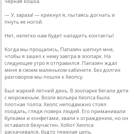
черная кошка.
— У, зараза! — крикнул я, пытаясь догнать и
пнуть ее ногой.
Нет, нелегко нам будет наладить контакты!
Когда мы прощались, Папазян шепнул мне,
чтобы я зашел к нему завтра в зоопарк. На
следующее утро я отправился. Папазян ждал
меня в своем маленьком кабинете. Без долгих
разговоров мы пошли к Хеопсу.
Был жаркий летний день. В зоопарке бегали дети
с мороженым. Возле вольера Хеопса была
плотная толпа. Хеопс неподвижно стоял
поодаль, глядя поверх людей. Его приманивали
булками и конфетами, звали к ограждению, но он
оставался безучастен. Хобот Хеопса
раскачивался, будто тяжелая цепь.