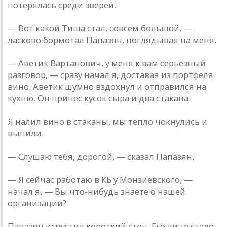
потерялась среди зверей.
— Вот какой Тиша стал, совсем большой, —
ласково бормотал Папазян, поглядывая на меня.
— Аветик Вартанович, у меня к вам серьезный
разговор, — сразу начал я, доставая из портфеля
вино. Аветик шумно вздохнул и отправился на
кухню. Он принес кусок сыра и два стакана.
Я налил вино в стаканы, мы тепло чокнулись и
выпили.
— Слушаю тебя, дорогой, — сказал Папазян.
— Я сейчас работаю в КБ у Монзиевского, —
начал я. — Вы что-нибудь знаете о нашей
организации?
Папазян испустил короткий стон. Его лицо стало