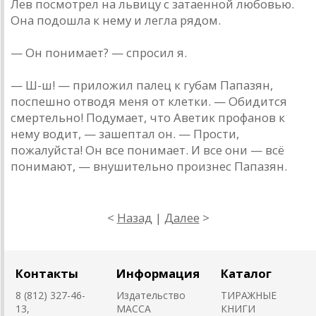
Лев посмотрел на львицу с затаенной любовью.
Она подошла к нему и легла рядом.
— Он понимает? — спросил я.
— Ш-ш! — приложил палец к губам Папазян,
поспешно отводя меня от клетки. — Обидится
смертельно! Подумает, что Аветик профанов к
нему водит, — зашептал он. — Прости,
пожалуйста! Он все понимает. И все они — всё
понимают, — внушительно произнес Папазян.
<
Назад
|
Далее
>
Контакты
Информация
Каталог
8 (812) 327-46-
Издательство
ТИРАЖНЫЕ
13,
MACCA
КНИГИ