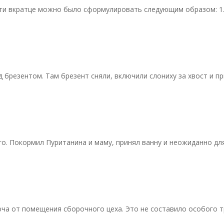
и вкратце можно было сформулировать следующим образом: 1. К
 брезентом. Там брезент сняли, включили слониху за хвост и п
о. Покормил Пуританина и маму, принял ванну и неожиданно для
юча от помещения сборочного цеха. Это не составило особого 