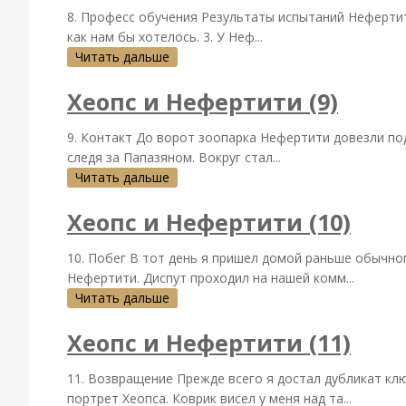
8. Професс обучения Результаты испытаний Нефертит
как нам бы хотелось. 3. У Неф...
Читать дальше
Хеопс и Нефертити (9)
9. Контакт До ворот зоопарка Нефертити довезли под
следя за Папазяном. Вокруг стал...
Читать дальше
Хеопс и Нефертити (10)
10. Побег В тот день я пришел домой раньше обычног
Нефертити. Диспут проходил на нашей комм...
Читать дальше
Хеопс и Нефертити (11)
11. Возвращение Прежде всего я достал дубликат кл
портрет Хеопса. Коврик висел у меня над та...