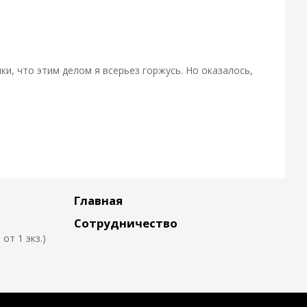
ки, что этим делом я всерьез горжусь. Но оказалось,
Главная
Сотрудничество
т 1 экз.)