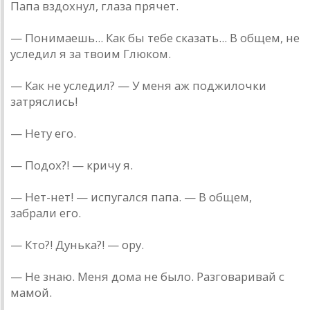
Папа вздохнул, глаза прячет.
— Понимаешь... Как бы тебе сказать... В общем, не
уследил я за твоим Глюком.
— Как не уследил? — У меня аж поджилочки
затряслись!
— Нету его.
— Подох?! — кричу я.
— Нет-нет! — испугался папа. — В общем,
забрали его.
— Кто?! Дунька?! — ору.
— Не знаю. Меня дома не было. Разговаривай с
мамой.