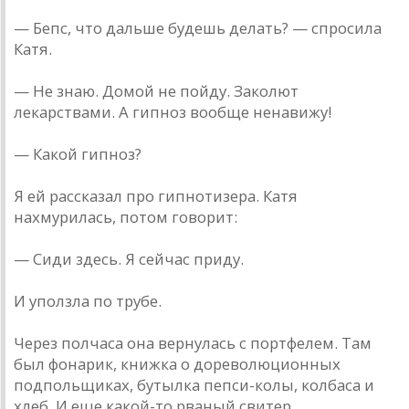
— Бепс, что дальше будешь делать? — спросила
Катя.
— Не знаю. Домой не пойду. Заколют
лекарствами. А гипноз вообще ненавижу!
— Какой гипноз?
Я ей рассказал про гипнотизера. Катя
нахмурилась, потом говорит:
— Сиди здесь. Я сейчас приду.
И уползла по трубе.
Через полчаса она вернулась с портфелем. Там
был фонарик, книжка о дореволюционных
подпольщиках, бутылка пепси-колы, колбаса и
хлеб. И еще какой-то рваный свитер.