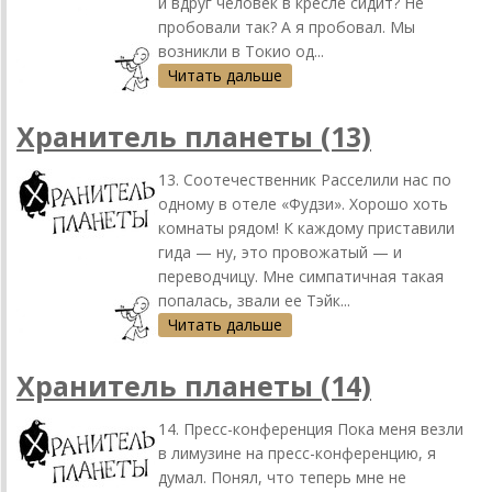
и вдруг человек в кресле сидит? Не
пробовали так? А я пробовал. Мы
возникли в Токио од...
Читать дальше
Хранитель планеты (13)
13. Соотечественник Расселили нас по
одному в отеле «Фудзи». Хорошо хоть
комнаты рядом! К каждому приставили
гида — ну, это провожатый — и
переводчицу. Мне симпатичная такая
попалась, звали ее Тэйк...
Читать дальше
Хранитель планеты (14)
14. Пресс-конференция Пока меня везли
в лимузине на пресс-конференцию, я
думал. Понял, что теперь мне не