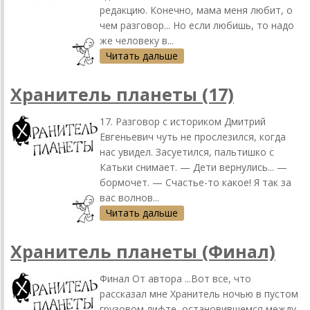
редакцию. Конечно, мама меня любит, о
чем разговор... Но если любишь, то надо
же человеку в...
Читать дальше
Хранитель планеты (17)
17. Разговор с историком Дмитрий
Евгеньевич чуть не прослезился, когда
нас увидел. Засуетился, пальтишко с
Катьки снимает. — Дети вернулись... —
бормочет. — Счастье-то какое! Я так за
вас волнов...
Читать дальше
Хранитель планеты (Финал)
Финал От автора ...Вот все, что
рассказал мне Хранитель ночью в пустом
грузовом лифте, остановившемся между