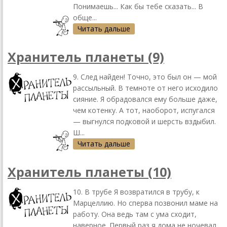
Понимаешь... Как бы тебе сказать... В
обще...
Читать дальше
Хранитель планеты (9)
9. След найден! Точно, это был он — мой
рассыльный. В темноте от него исходило
сияние. Я обрадовался ему больше даже,
чем котенку. А тот, наоборот, испугался
— выгнулся подковой и шерсть вздыбил.
Ш...
Читать дальше
Хранитель планеты (10)
10. В трубе Я возвратился в трубу, к
Марцеллию. Но сперва позвонил маме на
работу. Она ведь там с ума сходит,
наверное. Первый раз я дома не ночевал.