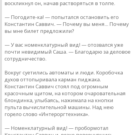
воскликнул он, начав растворяться в толпе.
— Погодите-ка! — попытался остановить его
Константин Саввич. — Почему вы меня... Почему
вы мне билет предложили?
— У вас номенклатурный вид! — отозвался уже
почти невидимый Саша. — Благодарю за деловое
сотрудничество.
Вокруг суетились автоматы и люди. Коробочка
духов оттопыривала карман пиджака.
Константин Саввич стоял под огромным
красочным щитом, на котором очаровательная
блондинка, улыбаясь, нажимала на кнопки
пульта вычислительной машины. Над нею
горело слово «Интероргтехника».
— Номенклатурный вид! — пробормотал
Константин Саввич и, резко повернувшись,