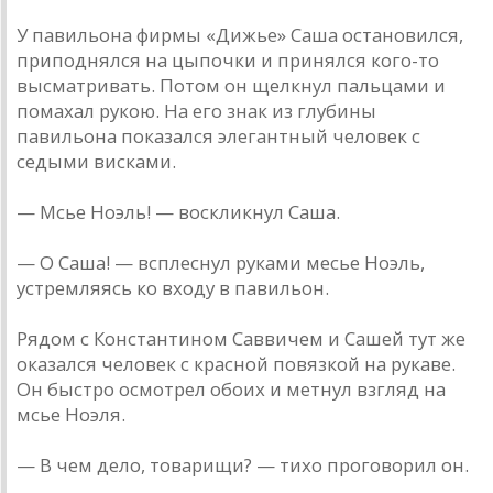
У павильона фирмы «Дижье» Саша остановился,
приподнялся на цыпочки и принялся кого-то
высматривать. Потом он щелкнул пальцами и
помахал рукою. На его знак из глубины
павильона показался элегантный человек с
седыми висками.
— Мсье Ноэль! — воскликнул Саша.
— О Саша! — всплеснул руками месье Ноэль,
устремляясь ко входу в павильон.
Рядом с Константином Саввичем и Сашей тут же
оказался человек с красной повязкой на рукаве.
Он быстро осмотрел обоих и метнул взгляд на
мсье Ноэля.
— В чем дело, товарищи? — тихо проговорил он.