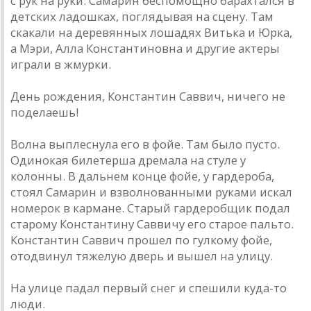
с рук на руки. Самарин беспомощно барахтался в
детских ладошках, поглядывая на сцену. Там
скакали на деревянных лошадях Витька и Юрка,
а Мэри, Алла Константиновна и другие актеры
играли в жмурки.
День рождения, Константин Саввич, ничего не
поделаешь!
Волна выплеснула его в фойе. Там было пусто.
Одинокая билетерша дремала на стуле у
колонны. В дальнем конце фойе, у гардероба,
стоял Самарин и взволнованными руками искал
номерок в кармане. Старый гардеробщик подал
старому Константину Саввичу его старое пальто.
Константин Саввич прошел по гулкому фойе,
отодвинул тяжелую дверь и вышел на улицу.
На улице падал первый снег и спешили куда-то
люди.