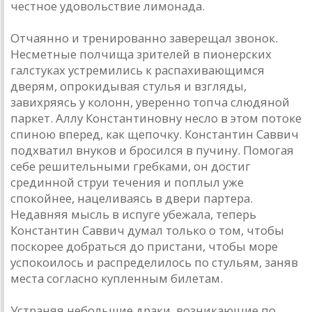
честное удовольствие лимонада.
Отчаянно и тренированно заверещал звонок.
Несметные полчища зрителей в пионерских
галстуках устремились к распахивающимся
дверям, опрокидывая стулья и взгляды,
завихряясь у колонн, уверенно топча слюдяной
паркет. Аллу Константиновну несло в этом потоке
спиною вперед, как щепочку. Константин Саввич
подхватил внуков и бросился в пучину. Помогая
себе решительными гребками, он достиг
срединной струи течения и поплыл уже
спокойнее, нацеливаясь в двери партера.
Недавняя мысль в испуге убежала, теперь
Константин Саввич думал только о том, чтобы
поскорее добраться до пристани, чтобы море
успокоилось и распределилось по стульям, заняв
места согласно купленным билетам.
Устраняя небольшие драки, возникающие по