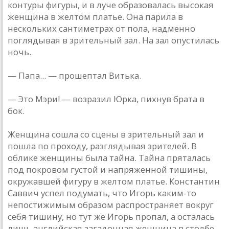
контуры фигуры, и в луче образовалась высокая
женщина в желтом платье. Она парила в
нескольких сантиметрах от пола, надменно
поглядывая в зрительный зал. На зал опустилась
ночь.
— Папа... — прошептал Витька.
— Это Мэри! — возразил Юрка, пихнув брата в
бок.
Женщина сошла со сцены в зрительный зал и
пошла по проходу, разглядывая зрителей. В
облике женщины была тайна. Тайна пряталась
под покровом густой и напряженной тишины,
окружавшей фигуру в желтом платье. Константин
Саввич успел подумать, что Игорь каким-то
непостижимым образом распространяет вокруг
себя тишину, но тут же Игорь пропал, а осталась
лишь английская загадочная женщина в столбе