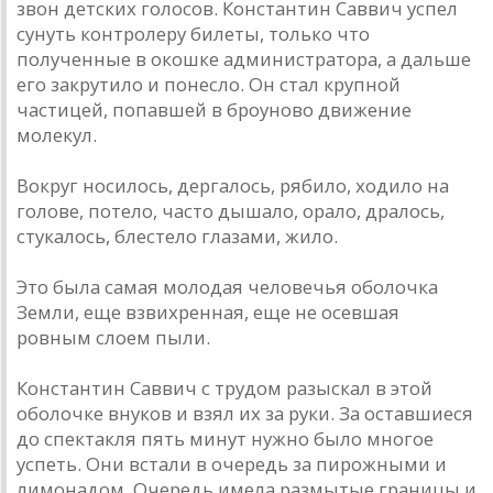
звон детских голосов. Константин Саввич успел
сунуть контролеру билеты, только что
полученные в окошке администратора, а дальше
его закрутило и понесло. Он стал крупной
частицей, попавшей в броуново движение
молекул.
Вокруг носилось, дергалось, рябило, ходило на
голове, потело, часто дышало, орало, дралось,
стукалось, блестело глазами, жило.
Это была самая молодая человечья оболочка
Земли, еще взвихренная, еще не осевшая
ровным слоем пыли.
Константин Саввич с трудом разыскал в этой
оболочке внуков и взял их за руки. За оставшиеся
до спектакля пять минут нужно было многое
успеть. Они встали в очередь за пирожными и
лимонадом. Очередь имела размытые границы и