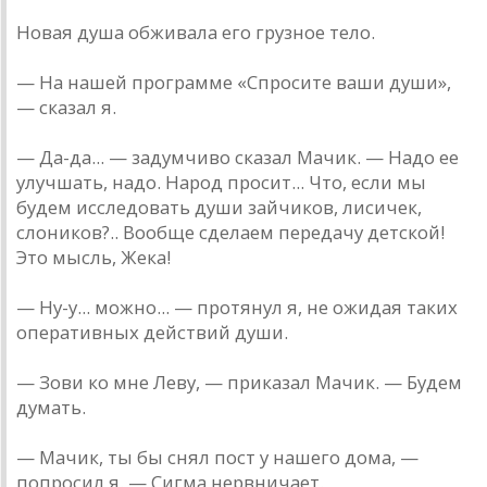
Новая душа обживала его грузное тело.
— На нашей программе «Спросите ваши души»,
— сказал я.
— Да-да... — задумчиво сказал Мачик. — Надо ее
улучшать, надо. Народ просит... Что, если мы
будем исследовать души зайчиков, лисичек,
слоников?.. Вообще сделаем передачу детской!
Это мысль, Жека!
— Ну-у... можно... — протянул я, не ожидая таких
оперативных действий души.
— Зови ко мне Леву, — приказал Мачик. — Будем
думать.
— Мачик, ты бы снял пост у нашего дома, —
попросил я. — Сигма нервничает.