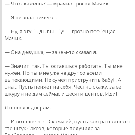
— Что скажешь? — мрачно сросил Мачик.
— Я не знал ничего...
— Ну, я эту б...дь вы...бу! — грозно пообещал
Мачик.
— Она девушка, — зачем-то сказал я.
— Значит, так. Ты остаешься работать. Ты мне
нужен. Но ты мне уже не друг со всеми
вытекающими. Не сумел приструнить бабу!.. А
она... Пусть пеняет на себя. Честно скажу, за ее
шкуру я не дам сейчас и десяти центов. Иди!
Я пошел к дверям.
— И вот еще что. Скажи ей, пусть завтра принесет
сто штук баксов, которые получила за