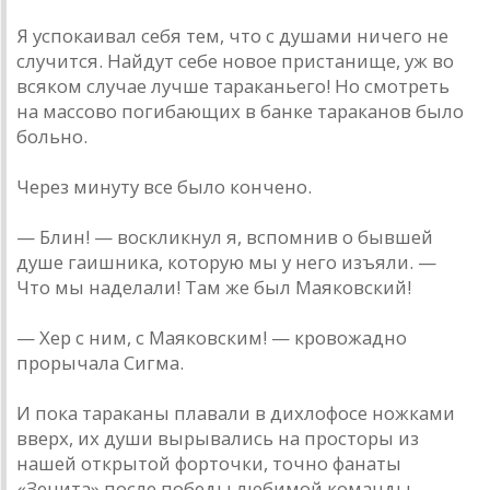
Я успокаивал себя тем, что с душами ничего не
случится. Найдут себе новое пристанище, уж во
всяком случае лучше тараканьего! Но смотреть
на массово погибающих в банке тараканов было
больно.
Через минуту все было кончено.
— Блин! — воскликнул я, вспомнив о бывшей
душе гаишника, которую мы у него изъяли. —
Что мы наделали! Там же был Маяковский!
— Хер с ним, с Маяковским! — кровожадно
прорычала Сигма.
И пока тараканы плавали в дихлофосе ножками
вверх, их души вырывались на просторы из
нашей открытой форточки, точно фанаты
«Зенита» после победы любимой команды —