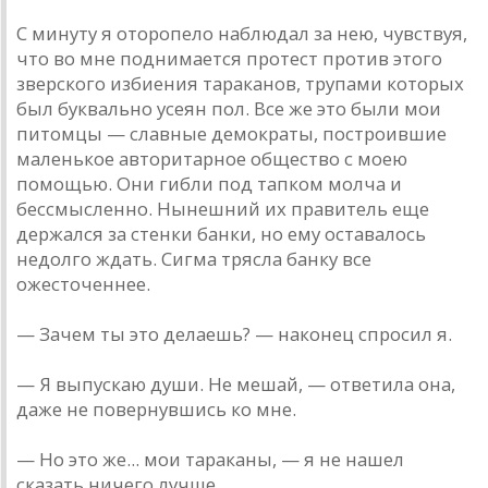
С минуту я оторопело наблюдал за нею, чувствуя,
что во мне поднимается протест против этого
зверского избиения тараканов, трупами которых
был буквально усеян пол. Все же это были мои
питомцы — славные демократы, построившие
маленькое авторитарное общество с моею
помощью. Они гибли под тапком молча и
бессмысленно. Нынешний их правитель еще
держался за стенки банки, но ему оставалось
недолго ждать. Сигма трясла банку все
ожесточеннее.
— Зачем ты это делаешь? — наконец спросил я.
— Я выпускаю души. Не мешай, — ответила она,
даже не повернувшись ко мне.
— Но это же... мои тараканы, — я не нашел
сказать ничего лучше.