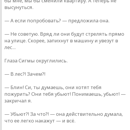
бы мне, мы бы сменили квартиру. А теперь не
высунуться.
— А если попробовать? — предложила она.
— Не советую. Вряд ли они будут стрелять прямо
на улице. Скорее, запихнут в машину и увезут в
лес...
Глаза Сигмы округлились.
— В лес?! Зачем?!
— Блин! Си, ты думаешь, они хотят тебя
пожурить? Они тебя убьют! Понимаешь, убьют! —
закричал я.
— Убьют?! За что?! — она действительно думала,
что ее легко накажут — и всё.