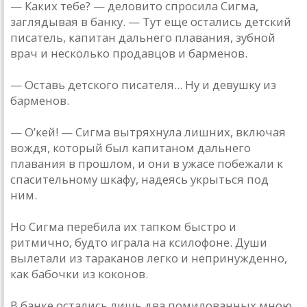
— Каких тебе? — деловито спросила Сигма,
заглядывая в банку. — Тут еще остались детский
писатель, капитан дальнего плавания, зубной
врач и несколько продавцов и барменов.
— Оставь детского писателя... Ну и девушку из
барменов.
— О’кей! — Сигма вытряхнула лишних, включая
вождя, который был капитаном дальнего
плавания в прошлом, и они в ужасе побежали к
спасительному шкафу, надеясь укрыться под
ним.
Но Сигма перебила их тапком быстро и
ритмично, будто играла на ксилофоне. Души
вылетали из тараканов легко и непринужденно,
как бабочки из коконов.
В банке остались лишь два помилованных мною