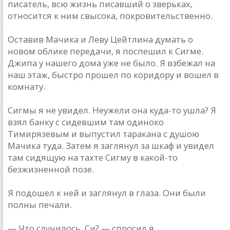
писатель, всю жизнь писавший о зверьках,
относится к ним свысока, покровительственно.
Оставив Мачика и Леву Цейтлина думать о
новом облике передачи, я поспешил к Сигме.
Джипа у нашего дома уже не было. Я взбежал на
наш этаж, быстро прошел по коридору и вошел в
комнату.
Сигмы я не увидел. Неужели она куда-то ушла? Я
взял банку с сидевшим там одиноко
Тимирязевым и выпустил таракана с душою
Мачика туда. Затем я заглянул за шкаф и увидел
там сидящую на тахте Сигму в какой-то
безжизненной позе.
Я подошел к ней и заглянул в глаза. Они были
полны печали.
— Что случилось, Си? — спросил я.