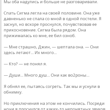
Мы оба надулись и больше не разговаривали.
Спать Сигма легла на своей половине. Она уже
давненько не спала со мной в одной постели. Я
заснул, но вскоре проснулся, почувствовав ее
прикосновение. Сигма была рядом. Она
прижималась ко мне, ее бил озноб.
— Мне страшно, Джин, — шептала она. — Они
здесь летают... Их много...
— Кто? — не понял я.
— Души... Много душ... Они как во2роны...
Я обнял ее, пытаясь согреть. Так мы и уснули в
обнимку.
Но приключения на этом не кончились. Посреди
ночи я проснулся от каких-то непонятных звуков.