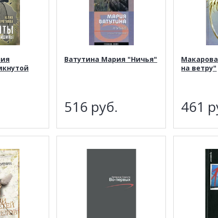
лия
Ватутина Мария "Ничья"
Макарова
мкнутой
на ветру"
.
516
руб.
461
р