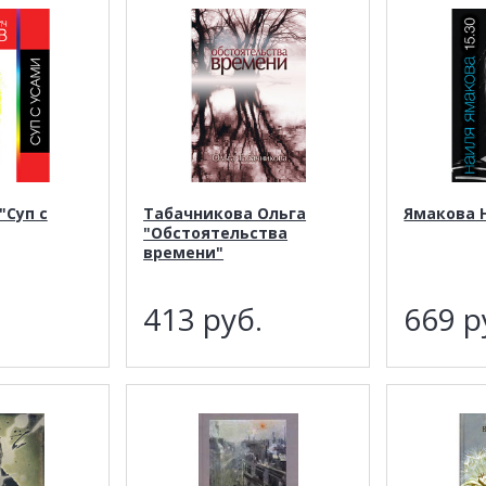
"Суп с
Табачникова Ольга
Ямакова Н
"Обстоятельства
времени"
.
413
руб.
669
р