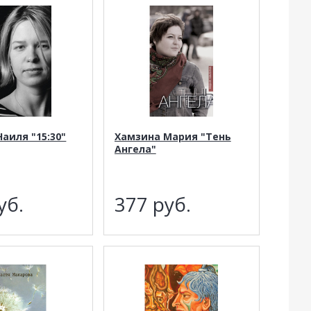
аиля "15:30"
Хамзина Мария "Тень
Ангела"
уб.
377
руб.