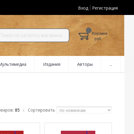
Вход
Регистрация
Корзина
руб.
 Мультимедиа
Издания
Авторы
...
оваров:
85
Сортировать
|