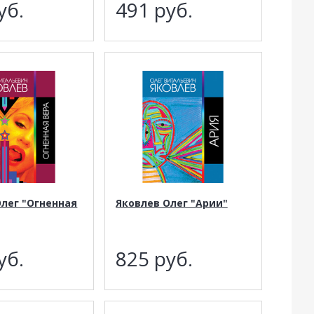
уб.
491
руб.
Олег "Огненная
Яковлев Олег "Арии"
уб.
825
руб.