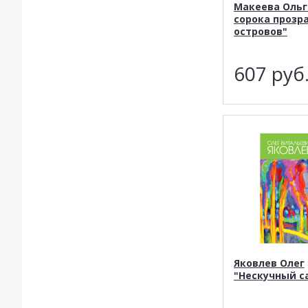
Макеева Ольг
сорока прозр
островов"
607
руб
Яковлев Олег
"Нескучный с