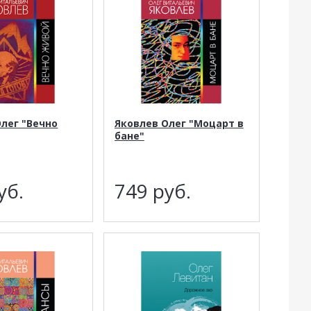
лег "Вечно
Яковлев Олег "Моцарт в
бане"
уб.
749
руб.