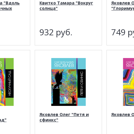
а "Вдоль
Квитко Тамара "Вокруг
Яковлев 
ачных
солнца"
"Глориму
.
932
руб.
749
р
Яковлев Олег "Петя и
Яковлев 
ад"
сфинкс"