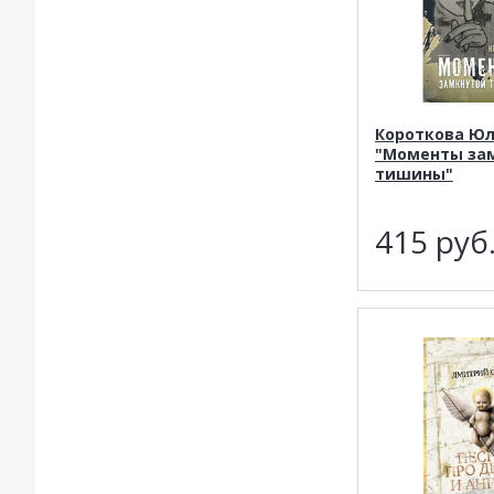
Короткова Ю
"Моменты за
тишины"
415
руб