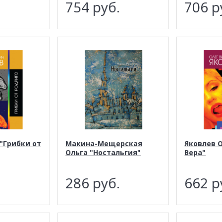
.
754
руб.
706
р
"Грибки от
Макина-Мещерская
Яковлев 
Ольга "Ностальгия"
Вера"
.
286
руб.
662
р