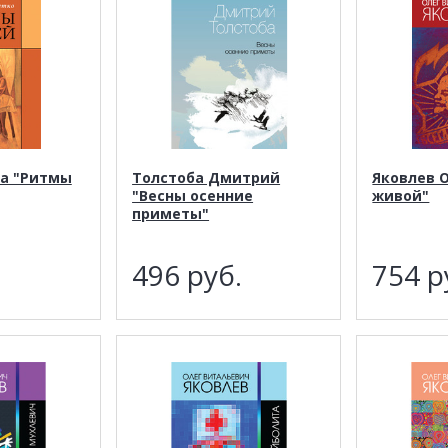
а "Ритмы
Толстоба Дмитрий
Яковлев О
"Весны осенние
живой"
приметы"
.
496
руб.
754
р