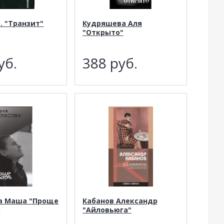
. "Транзит"
Кудряшева Аля
"Открыто"
уб.
388
руб.
а Маша "Проще
Кабанов Александр
"
"Айловьюга"