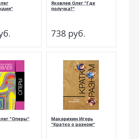
Олег
Яковлев Олег "Где
ндия"
получка?"
уб.
738
руб.
Олег "Оперы"
Макарихин Игорь
"Кратко о разном"