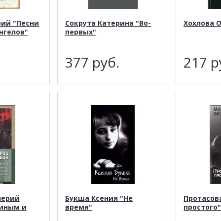
ий "Песни
Сокрута Катерина "Во-
Хохлова О
нгелов"
первых"
.
377
руб.
217
р
лерий
Букша Ксения "Не
Протасов
иным и
время"
простого