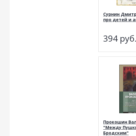
Сурнин Дмитр
про детей и а
394
руб
Прокошин Ва
"Между Пушк
Бродским"